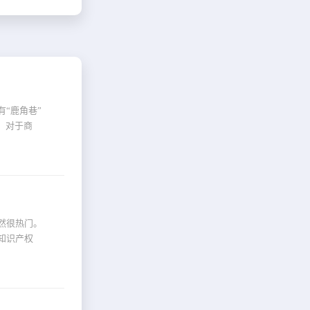
“鹿角巷”
，对于商
然很热门。
知识产权