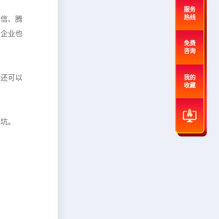
服务
热线
优信、腾
的企业也
免费
咨询
们还可以
我的
收藏
深坑。