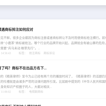
遭遇商标抢注如何应对
见不鲜，很多企业都因为商标注册或者商标转让不及时而使商标抢注横行。前有
幸“小鹿茶”商标被抢注。哪个行业的品牌开始兴起，品牌就会有被山寨的危险
要“兵马未动 粮草先行”。...
14:56:43
标签：
抢注商标
商标诉讼
了吗？商标不在出品方名下...
《精英律师》至今为止已经有两个月的播放时间了，《精英律师》的话题仍
友的吐槽就是由诸多严苛的法律问题所引发。比如剧中提到的《中华人民共和国
识产权圈子的人，大都对相关...
11:06:02
标签：
电视剧商标