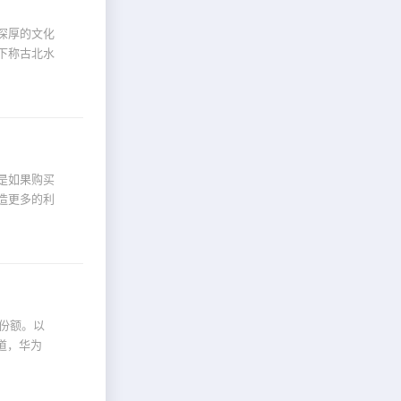
深厚的文化
下称古北水
是如果购买
造更多的利
份额。以
道，华为