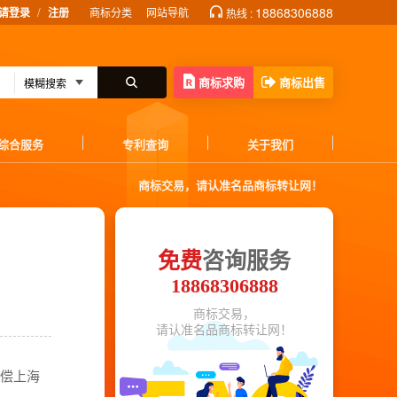
/
18868306888
请登录
注册
商标分类
网站导航
热线 :
商标求购
商标出售
综合服务
专利查询
关于我们
商标交易，请认准名品商标转让网！
免费
咨询服务
18868306888
商标交易，
请认准名品商标转让网！
赔偿上海