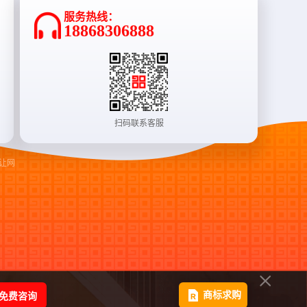
服务热线：
18868306888
扫码联系客服
让网
免费咨询
商标求购