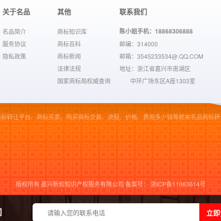
关于名品
其他
联系我们
陈小姐手机：18868306888
名品简介
商标知识库
服务协议
商标百科
邮编：314000
隐私政策
商标新闻
邮箱：3545233534@.QQ.COM
法律法规
地址：浙江省嘉兴市南湖区
国家商标局权威查询
中环广场东区A座1303室
商标转让平台、商标买卖、购买商标交易、流程、价格、费用多少钱等就来名品商标转
版权所有 嘉兴新知知识产权服务有限公司 备案号：
浙ICP备11063614号
浙公网安备 33040202000610号
立即
问