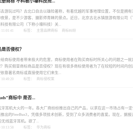
册商标 不料被小壕科技抢...
游玩过吗？古北口自古以雄险著称，有着优越的军事地理位置，不仅是拥有
的夜景，是不少游客、摄影师青睐的景点。近日，北京古北水镇旅游有限公司（
科技有限公司（下称小壕科技）关...
11:01:41
标签：
主营品牌商标
商标纠纷
品是否侵权？
商标使用者带来极大的危害，商标使用者在购买商标时所关心的问题之一就
理？购买假冒商标商品是否侵权？现在有很多商标使用者为了在较短的时间内创
依靠著名商标或直接使用它们来生...
10:49:20
标签：
商标侵权案
ds”商标中 是否...
蓝牙耳机大火的一年。各大厂商纷纷推出自己的产品，以求在这一市场占有一定
推出的FreeBus3，凭借多项技术创新，受到了众多消费者的喜爱。现在，据报
的无线蓝牙耳机。欲了...
10:13:58
标签：
华为商标