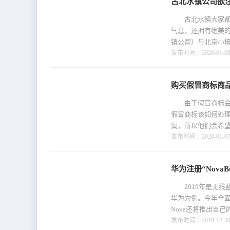
古北水镇公司欲注
古北水镇大家都去
气息，还拥有绝美
镇公司）与北京小壕
发布时间：2020-01-08 
购买假冒商标商
由于假冒商标会给
假冒商标该如何处
润，所以他们会希望
发布时间：2020-01-07 
华为注册“NovaBu
2019年是无线
华为为例。今年全面
Nova还将推出自己
发布时间：2019-12-30 