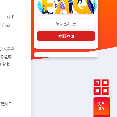
8、42类
使用该商
立即咨询
了大量众
容易造成
“轻松
已提交二
免费
咨询
。