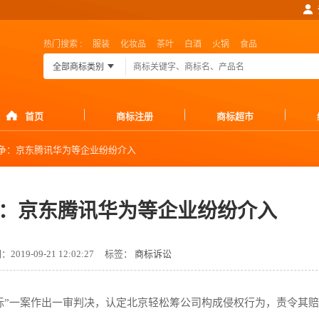
热门搜索 :
服装
化妆品
茶叶
白酒
火锅
食品
全部商标类别
首页
商标注册
商标超市
争：京东腾讯华为等企业纷纷介入
：京东腾讯华为等企业纷纷介入
019-09-21 12:02:27
标签：
商标诉讼
标”一案作出一审判决，认定北京轻松筹公司构成侵权行为，责令其