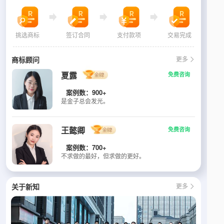
挑选商标
签订合同
支付款项
交易完成
商标顾问
更多

夏露
免费咨询
案例数：900+
是金子总会发光。
王懿卿
免费咨询
案例数：700+
不求做的最好，但求做的更好。
关于新知
更多
