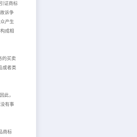
和引证商标
，故诉争
公众产生
二构成相
务的买卖
品或者类
。因此，
，没有事
品商标