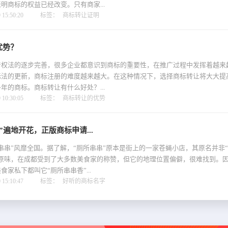
明商标的权益已经改变。只有商家...
15:50:20
标签：
商标转让证明
优势？
法的逐步完善，很多企业都意识到商标的重要性，在推广过程中发挥着越来
标法的更新，商标注册的难度越来越大。在这种情况下，选择商标转让将大大提
年的商标。商标转让有什么好处？...
10:30:05
标签：
商标转让的优势
”遍地开花，正版商标申请...
串”风靡全国。据了解，“厕所串串”原本是街上的一家苍蝇小店，其原名并非
汁原味，在成都受到了大多数美食家的称赞，但它的地理位置偏僻，很难找到。
家私下都叫它“厕所串串香”...
15:10:47
标签：
好听的商标名字