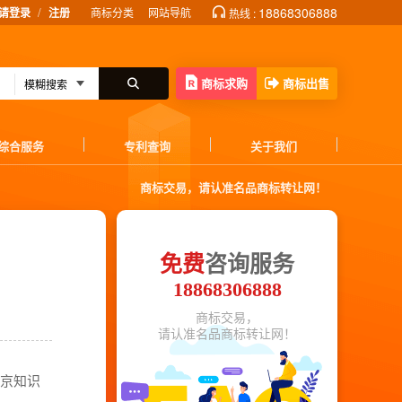
/
18868306888
请登录
注册
商标分类
网站导航
热线 :
商标求购
商标出售
综合服务
专利查询
关于我们
商标交易，请认准名品商标转让网！
免费
咨询服务
18868306888
商标交易，
请认准名品商标转让网！
北京知识