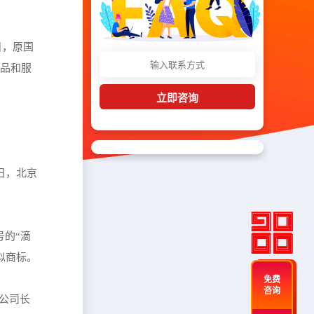
日，原国
商品和服
立即咨询
日，北京
号的“滴
似商标。
免费
咨询
联公司长