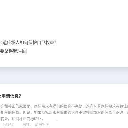
-非遗传承人如何保护自己权益？
还要拿得起球拍！
让申请信息？
和补正的原因是，商标需求者提供的信息不完整，这意味着商标需求者转让
备相应的信息。但是，如果商标需求方提供的信息不完整或填写的信息不正确，
标转让。如何补正商标转让。 ...
10:34:54
标签：
商标补正