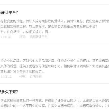
标转让平台？
权变更的过程，转让人成为商标权的受让人。要转让商标，我们需要了解转
甚至数据准备的过程。转让商标时，是否需要选择第三方商标转让平台？
台。在商标法中，有相关规定。例...
11:11:40
标签：
商标转让平台
？
企业的品牌，区别与他人的品牌差异，保护企业或个人的权益。证明商标是
更具体的质量，提供了更客观的信誉和吸引力。如何申请证明商标？你需要具备
第 3 条第 3 款的规定...
11:08:12
标签：
证明商标
书多久下来？
业选择获取商标的一种方式，并得到了许多企业的认可。无论是买受人还是
是商标转让的一个必不可少的过程，在提交商标申请后，由商标局审查通过，并