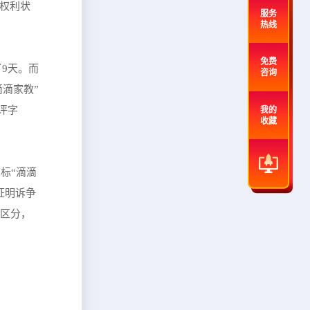
的权利状
服务
热线
免费
了9天。而
咨询
滴滴家教”
评字
我的
收藏
标“滴滴
证明诉争
行区分，