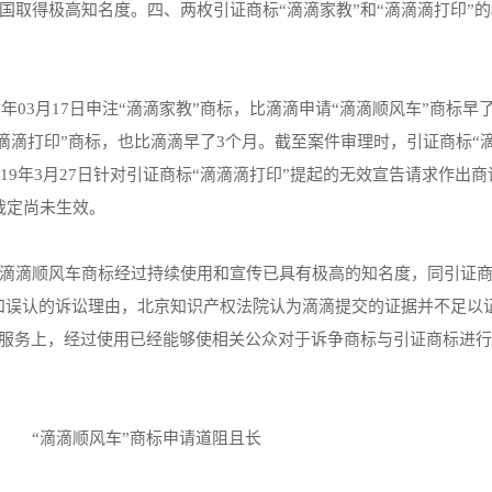
国取得极高知名度。四、两枚引证商标“滴滴家教”和“滴滴滴打印”
年03月17日申注“滴滴家教”商标，比滴滴申请“滴滴顺风车”商标早
“滴滴滴打印”商标，也比滴滴早了3个月。截至案件审理时，引证商标“
19年3月27日针对引证商标“滴滴滴打印”提起的无效宣告请求作出商
该裁定尚未生效。
滴滴顺风车商标经过持续使用和宣传已具有极高的知名度，同引证商
淆和误认的诉讼理由，北京知识产权法院认为滴滴提交的证据并不足以
等服务上，经过使用已经能够使相关公众对于诉争商标与引证商标进