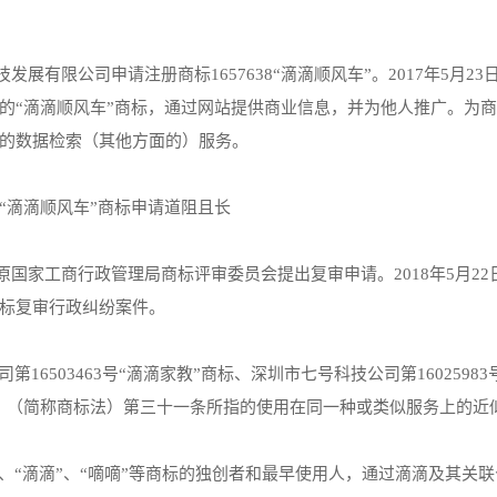
发展有限公司申请注册商标1657638“滴滴顺风车”。2017年5月23
的“滴滴顺风车”商标，通过网站提供商业信息，并为他人推广。为
的数据检索（其他方面的）服务。
向原国家工商行政管理局商标评审委员会提出复审申请。2018年5月22
标复审行政纠纷案件。
16503463号“滴滴家教”商标、深圳市七号科技公司第16025983
》（简称商标法）第三十一条所指的使用在同一种或类似服务上的近
、“滴滴”、“嘀嘀”等商标的独创者和最早使用人，通过滴滴及其关