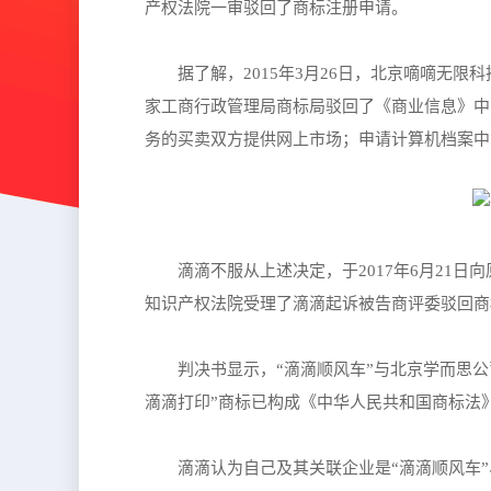
产权法院一审驳回了商标注册申请。
据了解，2015年3月26日，北京嘀嘀无限科技
家工商行政管理局商标局驳回了《商业信息》中
务的买卖双方提供网上市场；申请计算机档案中
滴滴不服从上述决定，于2017年6月21日
知识产权法院受理了滴滴起诉被告商评委驳回商
判决书显示，“滴滴顺风车”与北京学而思公司第
滴滴打印”商标已构成《中华人民共和国商标法
滴滴认为自己及其关联企业是“滴滴顺风车”