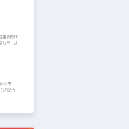
越重要的作
高效率，并
“厕所串
因为附近有