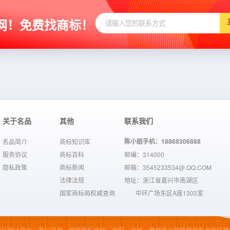
网！免费找商标！
关于名品
其他
联系我们
陈小姐手机：18868306888
名品简介
商标知识库
服务协议
商标百科
邮编：314000
隐私政策
商标新闻
邮箱：3545233534@.QQ.COM
法律法规
地址：浙江省嘉兴市南湖区
国家商标局权威查询
中环广场东区A座1303室