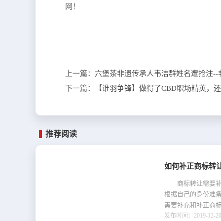
网！
上一篇：
六堡茶非遗传承人韦洁群姓名遭抢注-
下一篇：
【谁羽争锋】做得了CBD职场精英，
推荐阅读
如何补正商标转
商标转让需要补充
根据自己的身份准
需要补充和补正商
发布时间：2019-12-20 