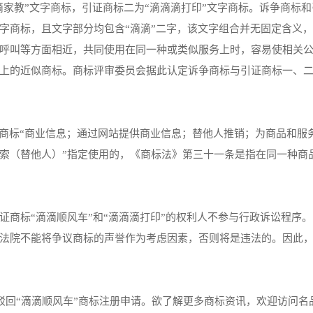
滴家教”文字商标，引证商标二为“滴滴滴打印”文字商标。诉争商标
字商标，且文字部分均包含“滴滴”二字，该文字组合并无固定含义
呼叫等方面相近，共同使用在同一种或类似服务上时，容易使相关
上的近似商标。商标评审委员会据此认定诉争商标与引证商标一、
由商标“商业信息；通过网站提供商业信息；替他人推销；为商品和服
索（替他人）”指定使用的，《商标法》第三十一条是指在同一种商
证商标“滴滴顺风车”和“滴滴滴打印”的权利人不参与行政诉讼程序
法院不能将争议商标的声誉作为考虑因素，否则将是违法的。因此
定驳回“滴滴顺风车”商标注册申请。欲了解更多商标资讯，欢迎访问名