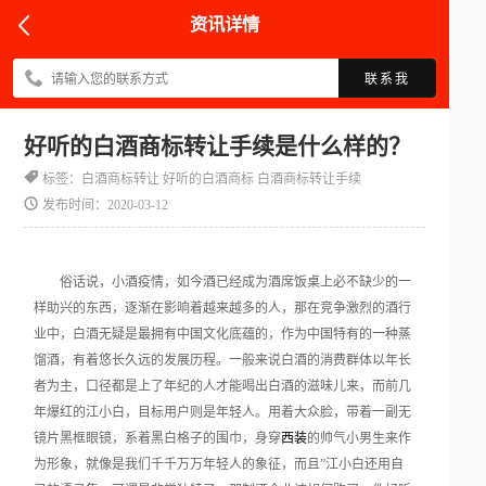
资讯详情
联系我
好听的白酒商标转让手续是什么样的？
标签：白酒商标转让 好听的白酒商标 白酒商标转让手续
发布时间：2020-03-12
俗话说，小酒疫情，如今酒已经成为酒席饭桌上必不缺少的一
样助兴的东西，逐渐在影响着越来越多的人，那在竞争激烈的酒行
业中，白酒无疑是最拥有中国文化底蕴的，作为中国特有的一种蒸
馏酒，有着悠长久远的发展历程。一般来说白酒的消费群体以年长
者为主，口径都是上了年纪的人才能喝出白酒的滋味儿来，而前几
年爆红的江小白，目标用户则是年轻人。用着大众脸，带着一副无
镜片黑框眼镜，系着黑白格子的围巾，身穿
西装
的帅气小男生来作
为形象，就像是我们千千万万年轻人的象征，而且”江小白还用自