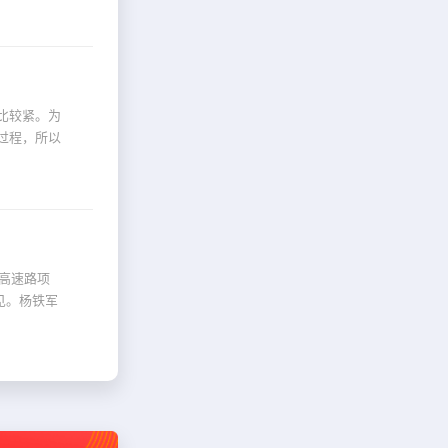
比较紧。为
过程，所以
查高速路项
见。杨铁军