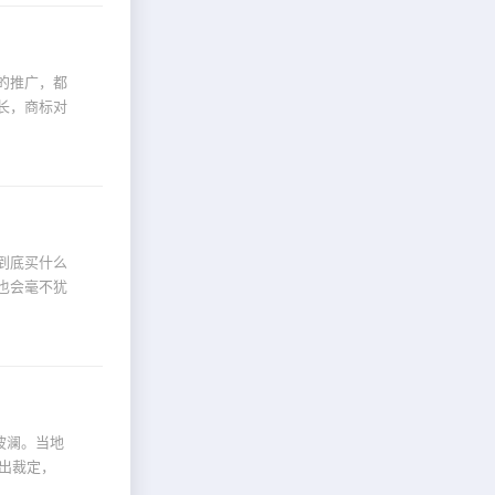
的推广，都
长，商标对
到底买什么
也会毫不犹
波澜。当地
作出裁定，