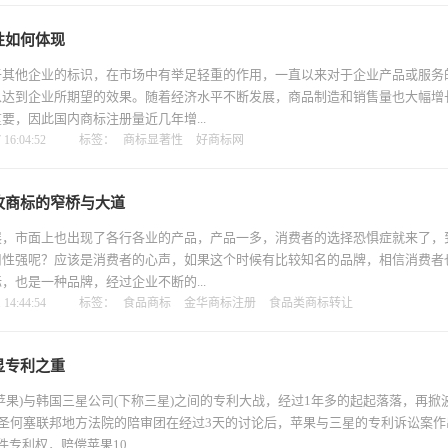
性如何体现
于其他企业的标识，在市场中有举足轻重的作用，一直以来对于企业产品或服务
以达到企业所期望的效果。随着经济水平不断发展，商品制造和销售量也大幅增
要，因此国内商标注册量近几年增...
16:04:52
标签：
商标显著性
好商标网
枚商标的窄桥与大道
展，市面上也出现了各行各业的产品，产品一多，消费者的选择恐惧症就来了，
用性强呢？应该是消费者的心声，如果这个时候有比较知名的品牌，相信消费者
，也是一种品牌，经过企业不断的...
14:44:54
标签：
食品商标
金华商标注册
食品类商标转让
显专利之重
苹果)与韩国三星公司(下称三星)之间的专利大战，经过1年多的起起落落，再掀
国圣何塞联邦地方法院的陪审团在经过3天的讨论后，苹果与三星的专利诉讼案
专利权，赔偿苹果10...