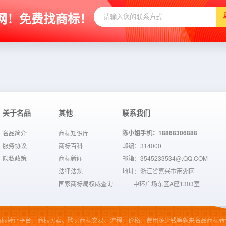
网！免费找商标！
关于名品
其他
联系我们
陈小姐手机：18868306888
名品简介
商标知识库
服务协议
商标百科
邮编：314000
隐私政策
商标新闻
邮箱：3545233534@.QQ.COM
法律法规
地址：浙江省嘉兴市南湖区
国家商标局权威查询
中环广场东区A座1303室
商标转让平台、商标买卖、购买商标交易、流程、价格、费用多少钱等就来名品商标转