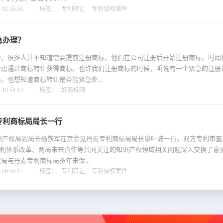
02:26:34
标签：
专利转让
专利侵权案件
急办理？
很多人并不知道需要提前注册商标。他们在公司注册后开始注册商标。时间
考虑通过商标转让获得商标。也许我们注册商标的时候，听说有一个紧急的注册
，也想知道商标转让是否能紧急处...
10:54:13
标签：
好商标网
专利商标局局长一行
知识产权局副局长杨铁军在京会见丹麦专利商标局局长康叶波一行。双方专利审
专利体系改革、两局未来合作等共同关注的知识产权领域相关问题深入交换了意
局与丹麦专利商标局多年来保...
09:56:17
标签：
专利转让
专利侵权案件