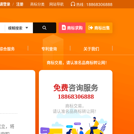
/
18868306888
请登录
注册
商标分类
网站导航
热线 :
商标求购
商标出售
综合服务
专利查询
关于我们
商标交易，请认准名品商标转让网！
免费
咨询服务
18868306888
商标交易，
请认准名品商标转让网！
成立，将