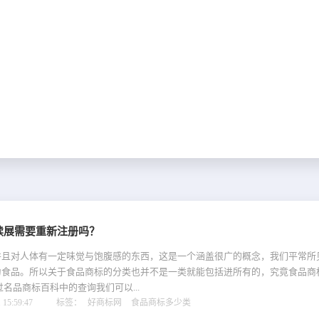
续展需要重新注册吗？
并且对人体有一定味觉与饱腹感的东西，这是一个涵盖很广的概念，我们平常所
为食品。所以关于食品商标的分类也并不是一类就能包括进所有的，究竟食品商
过名品商标百科中的查询我们可以...
15:59:47
标签：
好商标网
食品商标多少类