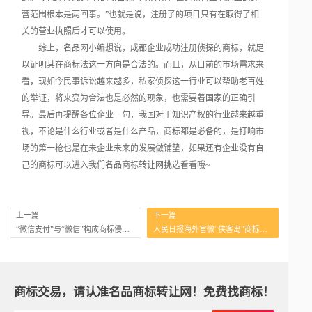
营范围根本是两回事。”也就是说，注册了的项目只有在取得了相
关的营业执照后才可以使用。
综上，名品网小编想说，成都企业成功注册侦探的商标，就足
以证明其在商标法这一方向是合法的。而且，从目前的市场需求来
看，现如今民事诉讼越来越多，私家侦探这一行业可以帮助老百姓
的举证，将来变为合法也是必然的现象，也需要着国家的正确引
导。最后再提醒各位企业一句，我国对于知识产权的行业越来越重
视，不论是什么行业或者是什么产品，商标都是必备的，是打响市
场的第一枪也是在未企业未来的发展做铺垫，如果还有企业没有自
己的商标可以进入我们名品商标转让网挑选看看哦~
上一篇
下一篇
“微信支付”与“微信”构成商标侵权？
人民日报海外官微“侠客岛”商标遭抢注
商标交易，请认准名品商标转让网！免费找商标！