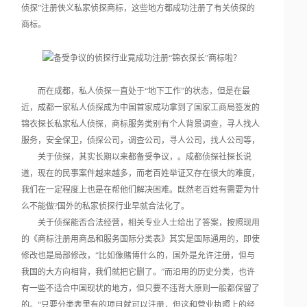
侦探”注册侠义私家侦探商标，这些地方都成功注册了有关侦探的
商标。
而在成都，私人侦探一直处于“地下工作”的状态，但是在最
近，成都一家私人侦探成为中国首家成功拿到了国家工商局签发的
锦衣探长私家私人侦探，商标服务类别有个人背景调查，寻人找人
服务，安全保卫，侦探公司，调查公司，寻人公司，找人公司等，
关于侦探，其实长期以来都备受争议，。成都侦探社探长说
道，现在的民事案件越来越多，而老百姓举证又存在很大的难度，
我们在一定程度上也是在帮他们解决困难。既然老百姓有需要为什
么不能做?国外的私家侦探行业早就合法化了。
关于侦探能否合法经营，相关专业人士给出了答案，按照现用
的《商标注册用商品和服务国际分类表》其实是国际通用的，即使
修改也是局部修改，“比如像赌博什么的，国外是允许注册，但与
我国的大方向相背，我们就把它删了。”而沿用的历史分类，也许
有一些不适合中国现状的地方，但只要不违背大原则一般都保留了
的。“只要分类表里有的项目就可以注册，但这和营业执照上的经