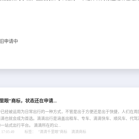
仍旧申请中
里眼”商标，状态还在申请...
中已经被运用为日常出行的一种方式，不管是出于方便还是出于快捷，人们在周
滴滴也就会成为首选。滴滴出行是涵盖出租车、专车、滴滴快车、顺风车、代驾
一站式出行平台。 滴滴所在的公...
17:05:49
标签：
“滴滴千里眼”商标
滴滴商标