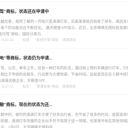
驾”商标，状态还在申请中
来越完善，就所了解的一开始只是滴滴打车，后面渐渐就开始有了拼车、顺风车
每个的功能也在不断优化。 据天眼查APP显示，近日，北京嘀嘀无限科技发展
桔代驾”商标，国际分类为...
16:41:44
标签：
“新桔代驾”商标
滴滴商标
电”等商标，状态仍为申请...
自驾、公交、单车之外，还有一种打车的形式，通过网上预约车辆进行打车，行
，相比于传统的出租车，行动更为方便快速，节省时间。这就是现在在人群中经
滴滴关联企业，天眼查APP...
16:27:12
标签：
“滴滴充电”商标
滴滴商标
融”商标，现在的状态为还...
人群中的，彼时的滴滴打车方便了好多出行者，也节省了很多的时间，是提高效
的发展，滴滴打车所属的企业似乎并不局限于这一领域，也渐渐开始在其他领域
显示，1月8日，北京嘀嘀无限科技...