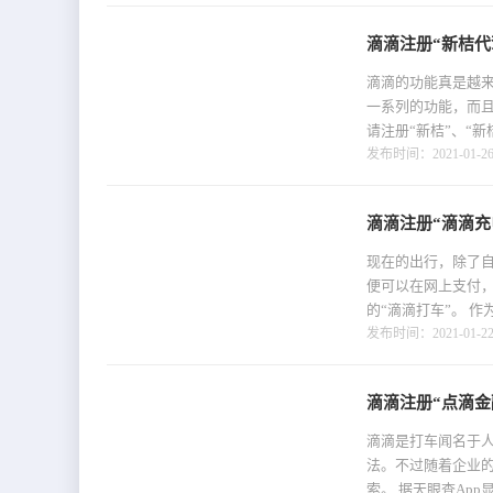
滴滴注册“新桔代
滴滴的功能真是越
一系列的功能，而且
请注册“新桔”、“新
发布时间：2021-01-26 
滴滴注册“滴滴充
现在的出行，除了
便可以在网上支付
的“滴滴打车”。 作为
发布时间：2021-01-22 
滴滴注册“点滴金
滴滴是打车闻名于
法。不过随着企业
索。 据天眼查App