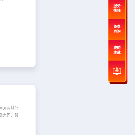
服务
热线
免费
咨询
我的
收藏
围没有其他
及大巴、货