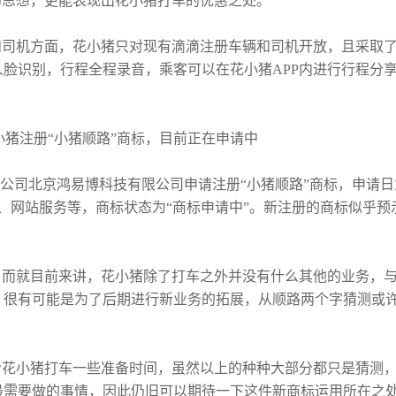
的思想，更能表现出花小猪打车的优惠之处。
和司机方面，花小猪只对现有滴滴注册车辆和司机开放，且采取
脸识别，行程全程录音，乘客可以在花小猪APP内进行行程分
公司北京鸿易博科技有限公司申请注册“小猪顺路”商标，申请日为
售、网站服务等，商标状态为“商标申请中”。新注册的商标似乎预
，而就目前来讲，花小猪除了打车之外并没有什么其他的业务，
，很有可能是为了后期进行新业务的拓展，从顺路两个字猜测或
给花小猪打车一些准备时间，虽然以上的种种大部分都只是猜测
最需要做的事情，因此仍旧可以期待一下这件新商标运用所在之