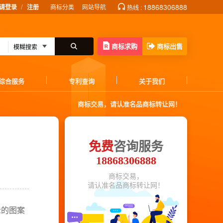
/
18868306888
请登录
注册
商标分类
网站导航
热线 :
商标求购
商标出售
综合服务
专利查询
关于我们
商标交易，请认准名品商标转让网！
免费
咨询服务
18868306888
商标交易，
请认准名品商标转让网！
示的图案