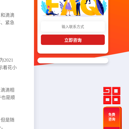
了和滴滴
享、紧急
立即咨询
2021
示着花小
与滴滴相
许也是顺
免费
，但是随
咨询
处。