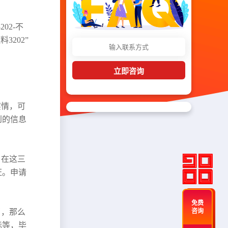
02-不
3202”
立即咨询
实情，可
到的信息
，在这三
证。申请
免费
了，那么
咨询
标等，毕