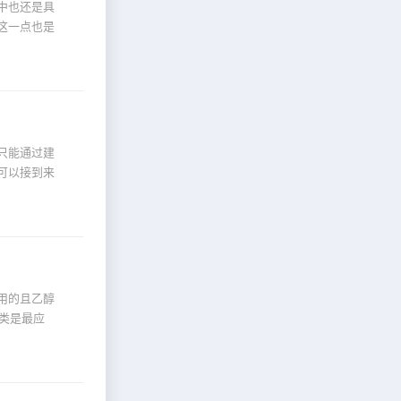
中也还是具
这一点也是
只能通过建
可以接到来
用的且乙醇
一类是最应