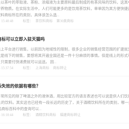
是以茶叶的萃取液、茶粉、浓缩液为主要原料最后制成的有茶风味的饮料，这其
营养物质。在实际生活中，人们可能更多的是饮用茶饮料，单单因为其方便快捷
料商标所在的类别，具体该怎么选...
15:48:48
标签：
茶饮料商标
第30类商标
商标可以立即入驻天猫吗
线上平台进行销售，以前因为地域性的限制，很多企业的销售经营范围的扩建就
就是线下的销售，要想将其开遍全国还是一件十分麻烦的事情。但是线上的形式
只需要付快递费就可以运送。 因...
15:37:54
标签：
上海商标
商标转让
标失效的依据有哪些？
平常所见的除了啤酒之外的液体酒，用比较官方的语言表述也可以说是供人们饮
ol)以上的饮料。其实这也已经有一段长远的历史了，关于酒精饮料所在的类别，哪
商标百科中的查询可以...
16:18:44
标签：
酒精饮料商标
福建商标转让