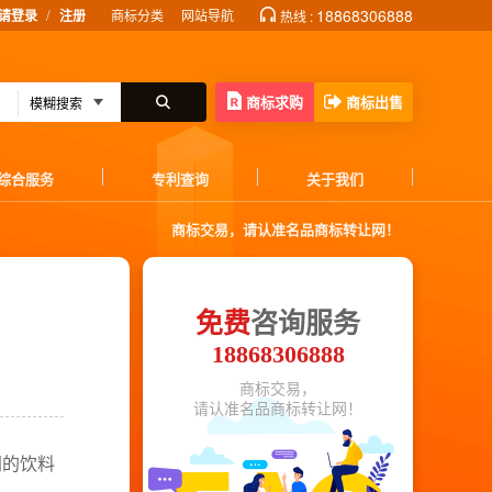
/
18868306888
请登录
注册
商标分类
网站导航
热线 :
商标求购
商标出售
综合服务
专利查询
关于我们
商标交易，请认准名品商标转让网！
免费
咨询服务
18868306888
商标交易，
请认准名品商标转让网！
同的饮料