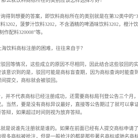
。那么就饮料商标所在的类别应该怎样选择才好？
得到想要的答案，即饮料商标所在的类别就是在第32类中的“32
料3202，菠萝汁饮料3202，不含酒精的啤酒味饮料3202，橙汁饮料
制作配料320008”等。
被驳回等情况，这些成立的原因不尽相同，因此结合这些驳回的
应该意识到的是，驳回可能是商标盲查期，因为商标查询时能查
时间提交，商标就会被驳回。
后，并不代表商标已经注册成功，还需要商标局刊登公告三个月
议。当然，要是没有商标异议最好，直接等公告期过了就可以拿
行答辩，如果超过时间则视为放弃答辩。
也就是说谁先注册就是谁的。如果在前面已经有人提交商标申请
的很多商标被抢注，但是一般抢注的都是那些著名商标或驰名商