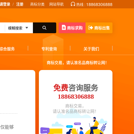
/
18868306888
请登录
注册
商标分类
网站导航
热线 :
商标求购
商标出售
综合服务
专利查询
关于我们
商标交易，请认准名品商标转让网！
免费
咨询服务
18868306888
商标交易，
请认准名品商标转让网！
不仅能够