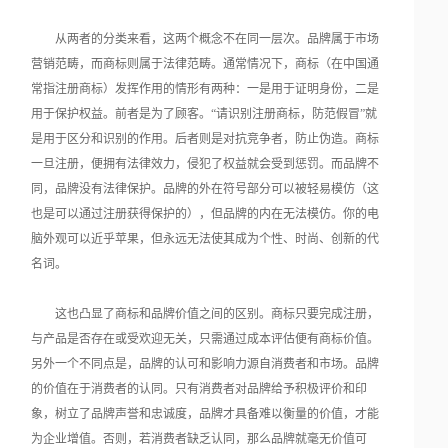
从两者的分类来看，这两个概念不在同一层次。品牌属于市场
营销范畴，而商标则属于法律范畴。通常情况下，商标（在中国通
常指注册商标）发挥作用的情形有两种：一是用于证明身份，二是
用于保护权益。前者是为了顾客。“请识别注册商标，防范假冒”就
是用于区分和识别的作用。后者则是对抗竞争者，防止伪造。商标
一旦注册，便拥有法律效力，侵犯了权益就会受到惩罚。而品牌不
同，品牌没有法律保护。品牌的外在符号部分可以被轻易模仿（这
也是可以通过注册获得保护的），但品牌的内在无法模仿。你的电
脑外观可以近乎苹果，但永远无法使其成为个性、时尚、创新的代
名词。
这也凸显了商标和品牌价值之间的区别。商标只要完成注册，
与产品是否存在或受欢迎无关，只需通过成本评估便有商标价值。
另外一个不同点是，品牌的认可和影响力源自消费者和市场。品牌
的价值在于消费者的认同。只有消费者对品牌给予积极评价和印
象，树立了品牌声誉和忠诚度，品牌才具备难以衡量的价值，才能
为企业增值。否则，若消费者缺乏认同，那么品牌就毫无价值可