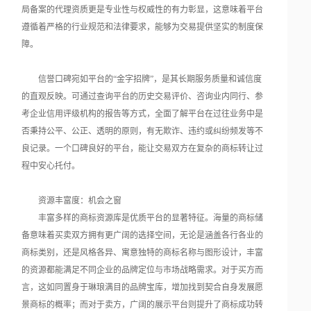
局备案的代理资质更是专业性与权威性的有力彰显，这意味着平台
遵循着严格的行业规范和法律要求，能够为交易提供坚实的制度保
障。
信誉口碑宛如平台的“金字招牌”，是其长期服务质量和诚信度
的直观反映。可通过查询平台的历史交易评价、咨询业内同行、参
考企业信用评级机构的报告等方式，全面了解平台在过往业务中是
否秉持公平、公正、透明的原则，有无欺诈、违约或纠纷频发等不
良记录。一个口碑良好的平台，能让交易双方在复杂的商标转让过
程中安心托付。
资源丰富度：机会之窗
丰富多样的商标资源库是优质平台的显著特征。海量的商标储
备意味着买卖双方拥有更广阔的选择空间，无论是涵盖各行各业的
商标类别，还是风格各异、寓意独特的商标名称与图形设计，丰富
的资源都能满足不同企业的品牌定位与市场战略需求。对于买方而
言，这如同置身于琳琅满目的品牌宝库，增加找到契合自身发展愿
景商标的概率；而对于卖方，广阔的展示平台则提升了商标成功转