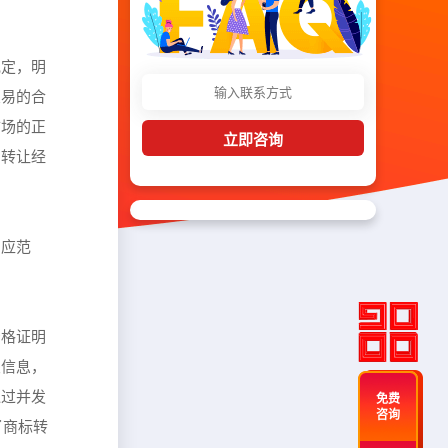
规定，明
交易的合
市场的正
立即咨询
当转让经
。
相应范
资格证明
关信息，
通过并发
免费
咨询
了商标转