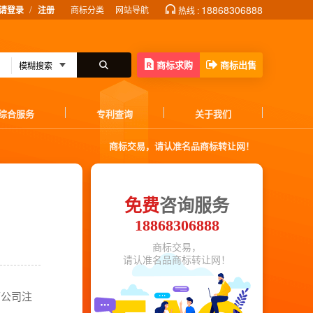
/
18868306888
请登录
注册
商标分类
网站导航
热线 :
商标求购
商标出售
综合服务
专利查询
关于我们
商标交易，请认准名品商标转让网！
免费
咨询服务
18868306888
商标交易，
请认准名品商标转让网！
而公司注