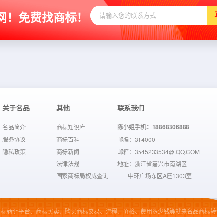
网！免费找商标！
关于名品
其他
联系我们
陈小姐手机：18868306888
名品简介
商标知识库
服务协议
商标百科
邮编：314000
隐私政策
商标新闻
邮箱：3545233534@.QQ.COM
法律法规
地址：浙江省嘉兴市南湖区
国家商标局权威查询
中环广场东区A座1303室
商标转让平台、商标买卖、购买商标交易、流程、价格、费用多少钱等就来名品商标转