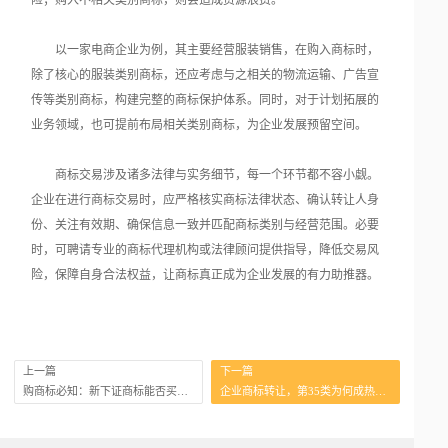
险；购入不相关类别商标，则会造成资源浪费。
以一家电商企业为例，其主要经营服装销售，在购入商标时，
除了核心的服装类别商标，还应考虑与之相关的物流运输、广告宣
传等类别商标，构建完整的商标保护体系。同时，对于计划拓展的
业务领域，也可提前布局相关类别商标，为企业发展预留空间。
商标交易涉及诸多法律与实务细节，每一个环节都不容小觑。
企业在进行商标交易时，应严格核实商标法律状态、确认转让人身
份、关注有效期、确保信息一致并匹配商标类别与经营范围。必要
时，可聘请专业的商标代理机构或法律顾问提供指导，降低交易风
险，保障自身合法权益，让商标真正成为企业发展的有力助推器。
上一篇
下一篇
购商标必知：新下证商标能否买？注意事项有哪些？
企业商标转让，第35类为何成热门之选？