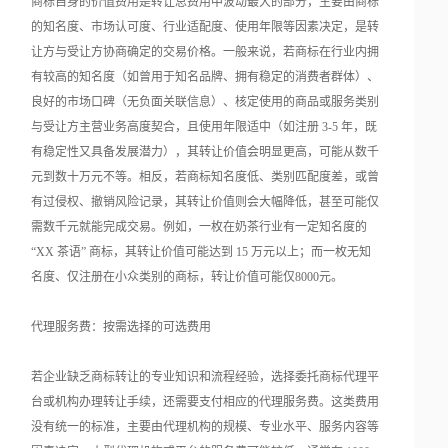
商标自身的价值费用是转让总费用中波动最大的部分，主要由商标
的知名度、市场认可度、行业适配度、使用年限等因素决定，是转
让方与受让方协商确定的交易价格。一般来说，若商标在行业内拥
有较高的知名度（如曾用于知名品牌、拥有稳定的消费者群体）、
良好的市场口碑（无负面关联信息）、核定使用的商品或服务类别
与受让方主营业务高度契合，且使用年限适中（如注册 3-5 年，既
有稳定性又具备发展潜力），其转让价值会明显更高，可能从数千
元到数十万元不等。相反，若商标知名度低、类别匹配度差，或曾
有过侵权、撤销风险记录，其转让价值则会大幅降低，甚至可能仅
需数千元就能完成交易。例如，一枚在奶茶行业有一定知名度的
“XX 茶语” 商标，其转让价值可能达到 15 万元以上；而一枚无知
名度、仅注册在小众类别的商标，转让价值可能仅8000元。
代理服务费：按需选择的可选费用
若企业缺乏商标转让的专业知识和流程经验，选择委托商标代理平
台或机构办理转让手续，还需要支付相应的代理服务费。这类费用
没有统一的标准，主要由代理机构的规模、专业水平、服务内容等