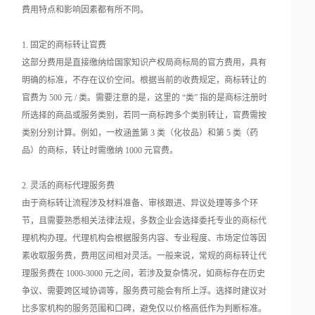
费用特点和影响因素都有所不同。
1. 固定的商标转让官费
这部分费用是直接缴纳给国家知识产权局商标局的官方费用，具有
明确的标准，不存在议价空间。根据当前的收费规定，商标转让的
官费为 500 元 / 类。需要注意的是，这里的 “类” 指的是商标注册时
所选择的商品或服务类别，若同一商标跨多个类别转让，官费需按
类别分别计算。例如，一枚涵盖第 3 类（化妆品）和第 5 类（药
品）的商标，转让时需缴纳 1000 元官费。
2. 灵活的商标代理服务费
由于商标转让流程涉及材料准备、审核跟进、异议处理等多个环
节，且需要熟悉相关法律法规，多数企业会选择委托专业的商标代
理机构办理。代理机构会根据服务内容、专业程度、市场定位等因
素收取服务费，费用区间相对灵活。一般来说，常规的商标转让代
理服务费在 1000-3000 元之间，若涉及复杂情况，如商标存在历史
争议、需要跨区域协调等，服务费可能会有所上浮。选择时建议对
比多家机构的服务范围和口碑，避免仅以价格高低作为判断标准。