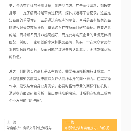
史，是否有连续的使用证据，如产品包装、广告宣传资料、销售数
据等；二是了解商标是否有过获奖、媒体报道等荣誉记录，这些是
知名度的重要佐证；三是通过商标查询平台，查看是否有相关的品
牌维权记录或市场评价，避免购入存在负面口碑的商标。需要注意
的是，商标知名度并非越高越好，而是要与购买企业的业务定位相
匹配，例如，一家初创的小众护肤品品牌，购买一个在大众食品行
业有知名度的商标，反而可能导致消费者认知混乱，无法发挥商标
的价值。
总之，判断购买的商标是否有价值，需要先清晰拆解转让成本，再
从特征和知名度两大维度深入评估商标本身的商业潜力。在实际操
作中，建议结合自身业务需求，必要时咨询专业的商标评估机构，
通过多方面调研和分析，做出更精准的决策，让所购商标真正成为
企业发展的 “助推器”。
上一篇
下一篇
深度解析：商标交易转让流程与成本全攻略
商标转让谈判实用技巧，助你把控主动权