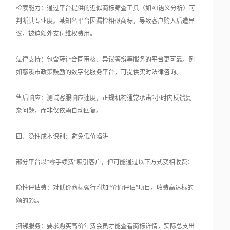
检索能力：通过平台提供的近似商标筛查工具（如AI语义分析）可
判断其专业度。某知名平台因漏检相似商标，导致客户购入后遭异
议，被迫额外支付维权费用。
法律支持：包含转让合同审核、异议答辩等服务的平台更可靠。例
如慈溪市政策鼓励的数字化服务平台，可提供实时法律咨询。
售后响应：测试客服响应速度，正规机构通常承诺2小时内反馈复
杂问题，而非仅依赖自动回复。
四、隐性成本识别：避免低价陷阱
部分平台以“零手续费”吸引客户，但可能通过以下方式变相收费：
隐性评估费：对低价商标强行附加“价值评估”项目，收费高达标的
额的5%。
捆绑服务：要求购买高价年费会员才能查看商标详情，实际总支出