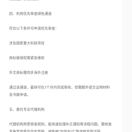
四、利用优先审查绿色通道
符合以下条件可申请优先审查：
涉及国家重大科技项目
商标被侵权需紧急维权
外文商标需同步海外注册
通过该通道，最快可在3个月内完成审核，但需额外提交证明材料
及书面申请。
五、委托专业代理机构
代理机构熟悉审查规则，能快速处理补正通知等流程问题。需核查
其备案资质及历史案例，避免被“加急包过”等虚假宣传误导。