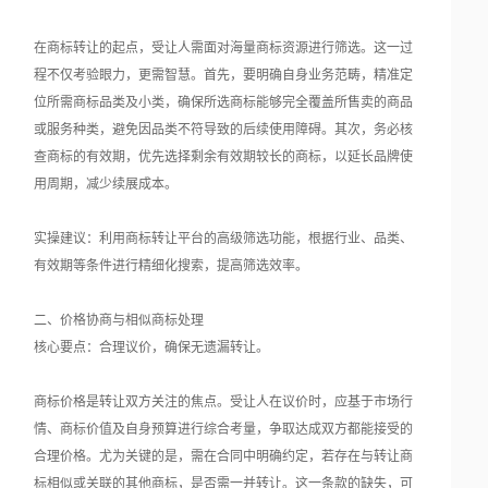
在商标转让的起点，受让人需面对海量商标资源进行筛选。这一过
程不仅考验眼力，更需智慧。首先，要明确自身业务范畴，精准定
位所需商标品类及小类，确保所选商标能够完全覆盖所售卖的商品
或服务种类，避免因品类不符导致的后续使用障碍。其次，务必核
查商标的有效期，优先选择剩余有效期较长的商标，以延长品牌使
用周期，减少续展成本。
实操建议：利用商标转让平台的高级筛选功能，根据行业、品类、
有效期等条件进行精细化搜索，提高筛选效率。
二、价格协商与相似商标处理
核心要点：合理议价，确保无遗漏转让。
商标价格是转让双方关注的焦点。受让人在议价时，应基于市场行
情、商标价值及自身预算进行综合考量，争取达成双方都能接受的
合理价格。尤为关键的是，需在合同中明确约定，若存在与转让商
标相似或关联的其他商标，是否需一并转让。这一条款的缺失，可