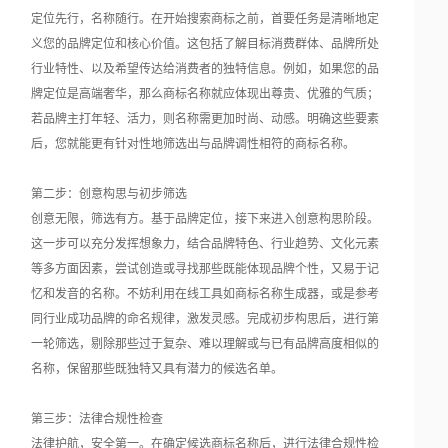
定位先行，名称随行。在开始搜索商标之前，首要任务是清晰地定
义您的品牌定位和核心价值。这包括了解目标消费群体、品牌所处
行业特性、以及希望传达给消费者的独特信息。例如，如果您的品
牌定位是高端奢华，那么商标名称就应体现出尊贵、优雅的气质；
若品牌主打年轻、活力，则名称需更加时尚、动感。明确这些要素
后，您就能更有针对性地筛选出与品牌调性相符的商标名称。
第二步：创意构思与初步筛选
创意无限，筛选有方。基于品牌定位，接下来进入创意构思阶段。
这一步可以充分发挥想象力，结合品牌特色、行业趋势、文化元素
等多方面因素，尝试创造或寻找那些既能体现品牌个性，又易于记
忆和发音的名称。不妨利用在线工具如商标名称生成器，或是参考
同行业成功品牌的命名规律，激发灵感。完成初步构思后，进行第
一轮筛选，剔除那些过于复杂、难以理解或与已有品牌高度相似的
名称，保留那些既独特又具有潜力的候选名单。
第三步：法律合规性检查
法律护航，安全第一。在确定候选商标名称后，进行法律合规性检