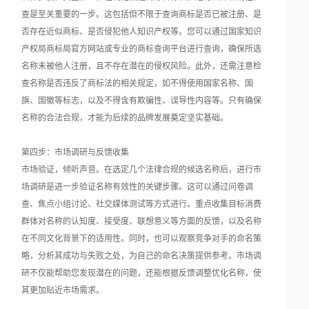
查是至关重要的一步。这包括但不限于查询商标是否已被注册、是
否存在近似商标、是否侵犯他人知识产权等。您可以通过国家知识
产权局商标局官方网站或专业的商标查询平台进行查询，确保所选
名称未被他人注册，且不存在潜在的侵权风险。此外，还需注意检
查名称是否违反了商标法的相关规定，如不得使用国家名称、国
旗、国徽等标志，以及不得含有欺骗性、误导性内容等。只有确保
名称的合法合规，才能为后续的品牌发展奠定坚实基础。
第四步：市场调研与反馈收集
市场验证，倾听声音。在选定几个法律合规的候选名称后，进行市
场调研是进一步验证名称有效性的关键步骤。这可以通过问卷调
查、焦点小组讨论、社交媒体测试等方式进行。重点收集目标消费
群体对名称的认知度、接受度、联想意义等方面的反馈，以及名称
在不同文化背景下的适用性。同时，也可以观察竞争对手的命名策
略，分析其成功与失败之处，为自己的命名决策提供参考。市场调
研不仅能帮助您发现潜在的问题，还能根据反馈调整优化名称，使
其更加贴近市场需求。