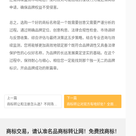
还需持续监测市场动态，及时应对可能出现的侵权行为或近似商标
申请，确保品牌权益不受侵害。
总之，选购一个好的商标名称是一个既需要创意又需要严谨分析的
过程。通过明确品牌定位、创意构思、法律合规性检查、市场调研
与反馈收集、综合评估与最终决策这五步策略，结合专业咨询与持
续监测，您将能够更加高效地锁定那个既符合品牌调性又具备法律
保护性的心仪好名称，为品牌的长远发展奠定坚实的基础。在这个
过程中，保持耐心与细心，相信您一定能找到那个独一无二的品牌
标识，开启品牌成功的新篇章。
上一篇
下一篇
商标转让和注册怎么选？不同场景决策指南
商标转让对双方有啥好处？全面解析
商标交易，请认准名品商标转让网！免费找商标！