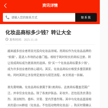
资讯详情
联系我
化妆品商标多少钱？转让大全
发布时间：2025-11-18
越来越多创业者将目光投向化妆品领域。而商标作为化妆品品牌的
“脸面”，是进入市场的必备门槛。相较于耗时较长的商标注册，转
让现成商标成为更高效的选择。但“买一个化妆品商标要多少钱”，
成为许多创业者的核心疑问。其实，化妆品商标价格受多重因素影
响，同时其转让涉及特定类别与规范流程，本文将逐一拆解。
首先需明确，化妆品商标隶属于第3类商标，这类商标覆盖范围广
泛，并非仅含化妆品。除了各类护肤品、彩妆外，还包括洗衣漂白
剂、清洁制剂、香料、牙膏、室内芳香剂等。其中与化妆品直接相
关的是0306群组（化妆品，不包括动物用化妆品），购买时需确认