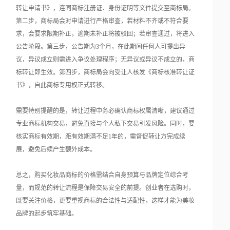
转让申请书》，连同商标注册证、身份证明等文件提交至商标局。
第二步，商标局会对申请进行严格审查，若材料不齐或不符合要
求，会要求限期补正，逾期未补正将被驳回；若审查通过，将进入
公告阶段。第三步，公告期为3个月，在此期间任何人可提出异
议，异议成立则需进入争议处理程序；无异议或异议不成立的，商
标转让即生效。第四步，商标局会向受让人核发《商标核准转让证
书》，自此商标专用权正式转移。
需要特别提醒的是，转让过程中务必确认商标权属清晰，建议通过
专业商标机构交易，避免直接与个人私下交易引发风险。同时，要
核实商标有效期，距有效期满不足1年的，需督促转让方完成续
展，避免后续产生额外成本。
总之，购买化妆品商标的价格需结合自身预算与品牌定位综合考
量，而规范的转让流程是保障交易安全的前提。创业者在选购时，
既要关注价格，更要重视商标的合法性与适配性，这样才能为美妆
品牌的起步筑牢基础。