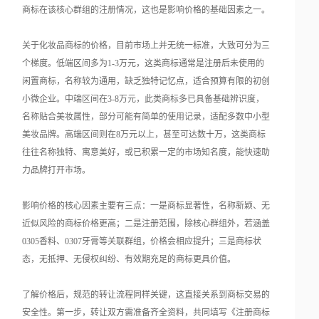
商标在该核心群组的注册情况，这也是影响价格的基础因素之一。
关于化妆品商标的价格，目前市场上并无统一标准，大致可分为三
个梯度。低端区间多为1-3万元，这类商标通常是注册后未使用的
闲置商标，名称较为通用，缺乏独特记忆点，适合预算有限的初创
小微企业。中端区间在3-8万元，此类商标多已具备基础辨识度，
名称贴合美妆属性，部分可能有简单的使用记录，适配多数中小型
美妆品牌。高端区间则在8万元以上，甚至可达数十万，这类商标
往往名称独特、寓意美好，或已积累一定的市场知名度，能快速助
力品牌打开市场。
影响价格的核心因素主要有三点：一是商标显著性，名称新颖、无
近似风险的商标价格更高；二是注册范围，除核心群组外，若涵盖
0305香料、0307牙膏等关联群组，价格会相应提升；三是商标状
态，无抵押、无侵权纠纷、有效期充足的商标更具价值。
了解价格后，规范的转让流程同样关键，这直接关系到商标交易的
安全性。第一步，转让双方需准备齐全资料，共同填写《注册商标