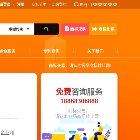
/
18868306888
请登录
注册
商标分类
网站导航
热线 :
商标求购
商标出售
综合服务
专利查询
关于我们
商标交易，请认准名品商标转让网！
免费
咨询服务
18868306888
商标交易，
请认准名品商标转让网！
少企业和