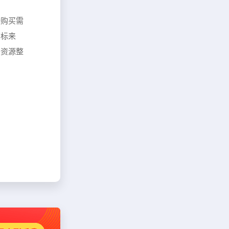
标购买需
商标来
善资源整