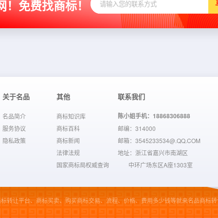
网！免费找商标！
关于名品
其他
联系我们
陈小姐手机：18868306888
名品简介
商标知识库
服务协议
商标百科
邮编：314000
隐私政策
商标新闻
邮箱：3545233534@.QQ.COM
法律法规
地址：浙江省嘉兴市南湖区
国家商标局权威查询
中环广场东区A座1303室
商标转让平台、商标买卖、购买商标交易、流程、价格、费用多少钱等就来名品商标转