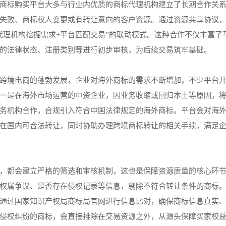
商标购买平台大多与行业内优质的商标代理机构建立了长期合作关
失败、商标权人变更或有转让意向的客户资源。通过资源共享协议
代理机构挖掘需求+平台匹配交易”的联动模式。这种合作不仅丰富了
的法律状态、注册类别等进行初步审核，为后续交易筑牢基础。
跨境电商的蓬勃发展，企业对海外商标的需求不断增加，不少平台
一是在海外市场运营的中资企业，因业务收缩或回归本土等原因，
务机构合作，合规引入符合中国法律规定的海外商标。平台会对海
在国内可合法转让，同时协助办理跨境商标转让的相关手续，满足
，都会建立严格的筛选和审核机制，这也是保障资源质量的核心环
权属争议、是否存在侵权记录等信息，剔除不符合转让条件的商标
通过国家知识产权局商标局官网进行信息比对，确保商标信息真实
侵权纠纷的商标，会直接排除在交易资源之外，从源头保障买家权