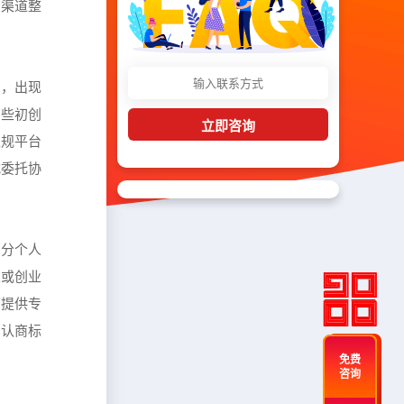
多渠道整
因，出现
有些初创
立即咨询
正规平台
式委托协
部分个人
业或创业
可提供专
确认商标
免费
咨询