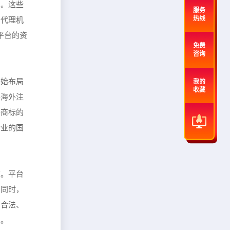
系。这些
服务
热线
，代理机
平台的资
免费
咨询
开始布局
我的
收藏
将海外注
外商标的
企业的国
节。平台
。同时，
、合法、
益。