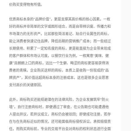
价购买变得物有所值。
优质商标本身的“品牌价值”，更是支撑其高价格的核心因素。一枚
好的商标并非简单的文字或图形组合，而是自带辨识度、传播力和
市场潜力的无形资产。比如那些简洁易记、贴合行业属性的商标，
能让消费者快速记住品牌，降低后期的营销推广成本；而一些经过
长期使用、积累了一定知名度的商标，更是能直接为企业带来现成
的客户群体和市场认可度。以餐饮行业为例，一枚寓意“美味、健
康”且朗朗上口的商标，远比一个生僻、晦涩的商标更容易获得消
费者的青睐。企业购买这样的商标，本质上是收购一份现成的“品
牌资产”，其价值远超商标本身的注册成本，这也是很多企业愿意
支付高价的关键原因。
此外，商标购买还能规避潜在的法律风险，为企业发展筑牢“防火
墙”。自行注册商标时，即便通过了审查，在公告期也可能遭遇他
人提出异议，若异议成立，商标仍会被驳回；即便成功注册，若存
在与在先商标近似的情况，还可能面临商标侵权诉讼，承担赔偿责
任。而购买商标前，专业的交易平台会对商标的权利状态进行全面