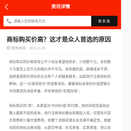
资讯详情
联系我
商标购买价高？这才是众人首选的原因
发布时间：2025-11-26
商标购买的价格常常让不少创业者望而却步，少则数千元，多则数
十万甚至上百万元的报价并不罕见。但矛盾的是，即便成本不菲，
选择直接购买商标的企业和个人却越来越多，远超自行注册商标的
群体。这一“价高却抢手”的现象背后，藏着商标本身的价值逻辑与
市场需求的深层考量，并非单纯的“花冤枉钱”。
商标购买的“贵”，本质是对“时间价值”的付费，而时间恰恰是创业
路上最耗不起的成本。自行注册商标看似前期投入低，仅需支付官
方规费和少量代理费用，但整个流程却漫长且充满不确定性。根据
当前的商标注册流程，从提交申请、形式审查、实质审查，到公告