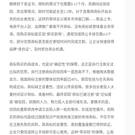
期再到下发证书，顺利的情况下也需要8-12个月，若期间出现驳
回、异议等情况，耗时可能延长至2-3年。对于急需用商标开启业
务的创业者而言，这样的等待足以错失市场窗口期——新品上市、
电商平台入驻、品牌推广都离不开商标，没有商标就意味着业务停
滞。而购买商标能实现“即买即用”，通常完成转让手续仅需4-6个
月，部分优质商标甚至能在更短时间内完成交割，让企业快速获得
品牌“身份证”，及时抓住商业机遇。
商标购买的高成本，也是对“确定性”的保障，这正是自行注册无法
比拟的优势。自行注册商标的驳回率一直居高不下，根据相关数据
显示，我国商标注册的整体驳回率超过40%，原因包括与在先商标
构成近似、商标缺乏显著性、违反公序良俗等。很多创业者投入大
量时间设计商标、准备材料，最终却因“商标已被注册”或“近似度
高”被驳回，前期的人力、物力投入全部付诸东流。更棘手的是，
驳回后重新修改申请又会陷入新一轮的等待，形成恶性循环。而购
买的商标均是经过国家知识产权局核准注册的有效商标，不仅不存
在注册失败的风险，其商标的显著性、类别覆盖度都已得到验证，
企业只需完成转让手续即可安心使用，这种“零风险”的保障，让高