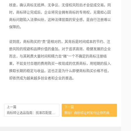
核查，确认商标无抵押、无争议、无侵权风险后才会促成交易。同
时，商标转让完成后，企业将完全拥有商标的专用权，无需担心因
商标问题陷入法律纠纷，这种法律层面的安全感，是自行注册难以
保障的。
说到底，商标购买的“贵”是相对的，其背后是时间成本的节约、注
册风险的规避和品牌价值的叠加。对于追求高效、稳健发展的企业
而言，与其耗费大量时间和精力去“赌”一个不确定的商标注册结
果，不如支付合理的费用购买一枚现成的优质商标，用短期的投入
换取长期的稳定与收益。这也正是为什么即便商标购买价格不低，
却依然成为越来越多创业者和企业的首选。
上一篇
下一篇
商标转让选品指南：找准匹配度是关键
揭秘！商标转让时如何让你的商标价值飙升