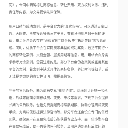
同》，合同中明确标注商标信息、转让费用、双方权利义务、违约
责任等内容，为交易提供法律保障。
用户口碑与成功案例，是平台实力的“真实背书”。可以通过百度口
碑、天眼查、黑猫投诉等第三方平台，查看其他用户对平台的评
价，重点关注是否存在“虚假宣传”“隐性收费”“售后失联”等投诉问
题。同时，优质平台会在官网展示典型的成功案例，包括不同行业
的商标转让案例、交易金额、服务周期等信息，用户可结合自身需
求参考对应案例。需要注意的是，部分平台会伪造案例或盗用其他
平台的案例，若案例中缺乏具体的商标名称、转让时间等细节，或
无法提供案例的真实性证明，需提高警惕。
完善的售后服务，能为商标交易“兜底护航”。商标转让并非一劳永
逸，后续可能面临商标续展、变更、维权等需求。正规平台会提供
长期的售后服务，包括免费提醒商标续展期限、协助办理商标变更
手续、为商标侵权提供法律咨询等。部分平台还会设立专门的售后
团队，确保用户在交易完成后仍能获得专业支持。而一些小型平台
在交易完成后，便不再提供任何服务，当用户遇到商标后续问题