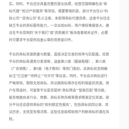
实。同时，平台还应具备完整的营业执照，经营范围明确包含“商
标代理”“知识产权服务”等项目。需要警惕的是，部分平台仅以“科
技公司”“咨询公司”名义注册，未取得商标代理资质，这类平台往往
缺乏专业的商标服务能力，一旦出现纠纷，用户维权难度极大。建
议在平台官网的“关于我们”或“资质展示”板块查看相关证件，必要
时可要求平台提供加盖公章的资质复印件。
平台的商标资源质量与数量，直接决定交易的效率与匹配度。优质
平台的商标库通常分类清晰，涵盖第25类（服装鞋帽）、第35类
（广告销售）、第9类（电子数码）等热门类别，且商标状态明确
标注“已注册”“待转让”“可许可”等信息。同时，平台会对商标进行
严格审核，剔除无效商标、异议期商标等存在权利瑕疵的资源。用
户在筛选时，可留意平台是否提供“商标筛选”“智能匹配”等功能，
能否根据自身行业、预算、商标名称风格等需求精准定位资源。部
分平台还会提供商标的“权利稳定性报告”，包括商标驳回记录、异
议历史、无效宣告情况等，这些信息能帮助用户判断商标的潜在风
险。