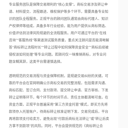
专业服务团队是保障交易顺利的“核心支撑”。商标交易涉及转让申
请、材料提交、流程跟进、维权保护等多个环节，需要具备专业知
识的团队全程服务。正规平台的顾问团队通常由商标代理人、知识
产权律师等组成，具备多年行业经验，能为用户提供从商标筛选、
价值评估到法律风险规避的全流程服务。用户可通过平台的“在线
咨询”“客服热线”等渠道测试服务质量，重点关注顾问是否能清晰解
答“商标转让流程时长”“转让过程中如何保障资金安全”“商标后续被
侵权该如何处理”等专业问题。若顾问仅一味推销商标，对专业问
题含糊其辞，这类平台需谨慎选择。
透明规范的交易流程与资金保障机制，是规避交易纠纷的关键。可
靠的平台会在官网明确公示商标交易的完整流程，包括需求沟通、
商标匹配、签订合同、支付款项、提交转让申请、官方审核、下发
转让证明等环节，每个环节的时间节点、责任主体都清晰可查。在
资金方面，正规平台普遍采用“第三方资金托管”模式，即买方先将
款项存入托管账户，待商标转让核准证明下发、交易完成后，平台
再将款项支付给卖方，避免出现“付款后商标无法转让”或“转让后卖
方拿不到款项”的风险。同时，平台会提供规范的《商标转让合