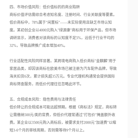
四、市场价值风险：低价值标的的商业陷阱
商标价值评估需综合考虑知名度、注册时间、行业关联度等要素。
低价商标中，78%属于"闲置标"——未实际使用且缺乏市场认知
度。某初创企业以4000元购入"绿源康"商标用于环保产品，但市场
调研显示，消费者对该商标的认知度不足5%，远低于行业平均的
32%，导致品牌推广成本增加40%。
行业适配性风险同样显著。某跨境电商购入低价商标"金麒麟"用于
家居品类，却因该商标在欧美市场已被注册为汽车配件品牌，导致
海关扣货6次，累计损失超35万元。专业代理机构通常会提供国际
商标筛查服务，而低价代理往往忽略此环节。
五、合规成本风险：隐性费用与法律责任
低价转让的合规成本可能远超预期。根据《商标法》规定，商标转
让需缴纳500元/类的官费，但低价代理常通过"打包价"掩盖额外收
费。某企业以3500元购入商标后，被要求支付2000元"加速费"以缩
短3-6个月的审核周期，否则需等待9个月以上。