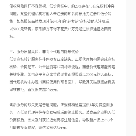
侵权风险同样不容忽视。低价商标中，约23%存在与在先权利冲突
问题。某些代理机构将他人未注册的知名商标抢先注册后低价转
售，如某服装品牌发现其使用5年的"轻奢范"商标被他人注册后，
以5000元转售，原品牌方不得不花费15万元通过法律途径收回商
标。
三、服务质量风险：非专业代理的隐形代价
低价商标转让服务往往伴随专业度缺失。正规代理机构需完成商标
核验、合同起草、公告监测等12项标准流程，而低价代理可能省略
关键步骤。某电商平台商家曾通过非正规渠道以2000元购入商标，
因代理机构未办理《商标使用许可备案》，导致其天猫旗舰店资质
审核被拒，直接损失超20万元。
售后服务的缺失更是普遍问题。正规机构通常提供1年免费监测服
务，而低价代理往往在交易完成后即终止服务。某食品企业购入低
价商标后，因未及时获知近似商标注册信息，导致新产品上市3个
月即被投诉侵权，赔偿金额达8万元。