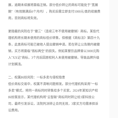
展，逾期未续展将面临注销。部分低价转让的商标可能处于"宽展
期"（有效期满后6个月内），购买后需立即支付1000元/类的续展费
用，否则商标将失效。
更隐蔽的风险在于"撤三"（连续三年不使用被撤销）商标。某些代
理机构将长期未使用的商标低价转售，但根据《商标法》第四十九
条，此类商标可能已被他人提出撤销申请。若在转让公告期内被撤
销，买方将面临"钱标两空"的损失。例如某餐饮品牌曾以3000元购
入"XX记"商标，3个月后因原权利人未使用被撤销，导致品牌升级
计划搁浅。
二、权属纠纷风险：一标多卖与侵权隐患
低价商标交易中，权属不清晰问题频发。部分代理机构采用"一标
多卖"模式，将同一商标同时转售给多个买家。2024年某知识产权
纠纷案显示，某代理机构将"云智联"商标同时转让给3家科技公
司，最终引发诉讼，法院判决转让合同无效，3家买方均需承担诉
讼费用。