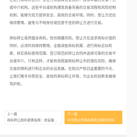
在进行商标转让时，受让方应选择信誉良好、经验丰富的交易平台
或中介机构。这些平台或机构通常具备完善的交易流程和风险控制
机制，能够为双方提供安全、高效的交易环境。同时，受让方还应
保持警惕，避免与不明身份或信誉不佳的转让方进行交易。
商标转让虽然蕴含商机，但也暗藏风险。受让方在追求商标价值的
同时，必须时刻保持警惕，全面调查商标权属、进行商标近似检
索、核实商标使用范围、签订规范的转让合同并选择可靠的交易平
台或中介。只有这样，才能有效规避商标转让中的潜在风险，确保
交易的顺利进行和企业的长远发展。在知识产权日益重要的今天，
让我们携手共筑安全、高效的商标转让环境，为企业的创新发展保
驾护航。
上一篇
下一篇
商标转让趋利避害指南：收益最大化与风险规避
不可转让的商标类型全解析这些情形交易无效