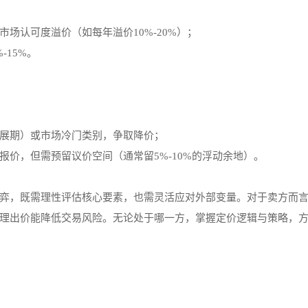
场认可度溢价（如每年溢价10%-20%）；
15%。
展期）或市场冷门类别，争取降价；
价，但需预留议价空间（通常留5%-10%的浮动余地）。
弈，既需理性评估核心要素，也需灵活应对外部变量。对于卖方而
理出价能降低交易风险。无论处于哪一方，掌握定价逻辑与策略，