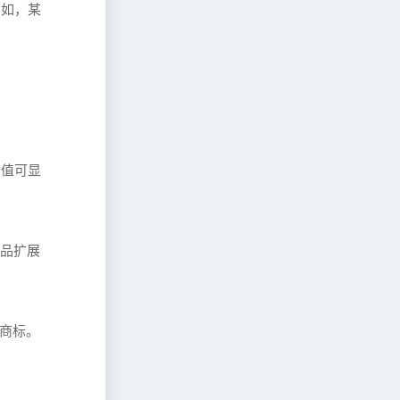
例如，某
价值可显
用品扩展
通商标。