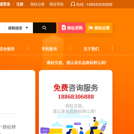
/
18868306888
请登录
注册
商标分类
网站导航
热线 :
商标求购
商标出售
综合服务
专利查询
关于我们
商标交易，请认准名品商标转让网！
免费
咨询服务
18868306888
商标交易，
请认准名品商标转让网！
“商标转