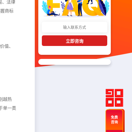
需、法律
把握商标
立即咨询
律价值、
别越热
于单一类
免费
咨询