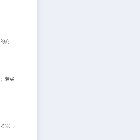
作的商
价；若买
-5%）。