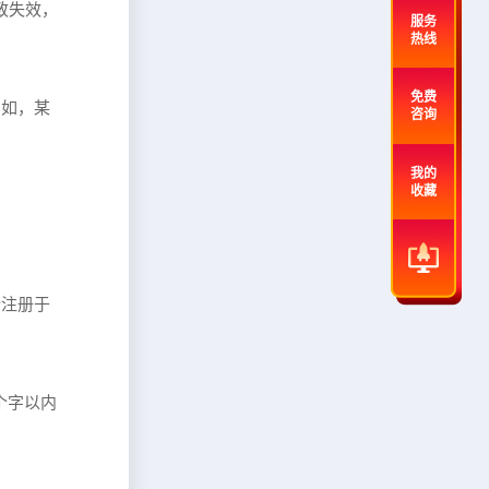
致失效，
服务
热线
免费
例如，某
咨询
我的
收藏
个注册于
个字以内