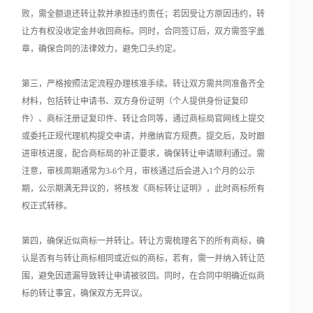
败，需全额退还转让款并承担违约责任；若因受让方原因违约，转
让方有权没收定金并收回商标。同时，合同签订后，双方需签字盖
章，确保合同的法律效力，避免口头约定。
第三，严格按照法定流程办理核准手续。转让双方需共同准备齐全
材料，包括转让申请书、双方身份证明（个人提供身份证复印
件）、商标注册证复印件、转让合同等，通过商标局官网线上提交
或委托正规代理机构提交申请，并缴纳官方规费。提交后，及时跟
进审核进度，配合商标局的补正要求，确保转让申请顺利通过。需
注意，审核周期通常为3-6个月，审核通过后会进入1个月的公示
期，公示期满无异议的，将核发《商标转让证明》，此时商标所有
权正式转移。
第四，确保近似商标一并转让。转让方需梳理名下的所有商标，确
认是否有与转让商标相同或近似的商标，若有，需一并纳入转让范
围，避免因遗漏导致转让申请被驳回。同时，在合同中明确近似商
标的转让事宜，确保双方无异议。