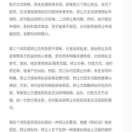
权才正式转移。若未办理核准手续，即使签订了转让协议、支付了
款项，在法律层面商标仍归原持有者所有，受让方无法获得商标专
用权，还可能出现转让方反悔、二次转让等问题。同时，自行提交
申请时，若材料填写错误、签字盖章不规范，也可能导致转让申请
被驳回，浪费时间和精力。
第三个风险是转让合同条款不清晰，引发后续扯皮。商标转让合同
是保障双方权益的核心依据，若合同未明确关键条款，比如商标注
册号、类别、核定使用商品/服务范围、转让价格、付款方式、违约
责任等，极易产生纠纷。例如，仅口头约定转让价格，未在合同中
明确，受让方接收商标后拒绝足额付款，转让方因无书面依据难以
维权；又如，未约定权利瑕疵担保条款，转让方隐瞒商标存在的问
题，导致受让方遭受损失后无法获得赔偿。此外，付款方式不合
理，如一次性付清全款，也可能出现转让失败后资金无法追回的情
况。
第四个风险是忽视近似商标一并转让的要求。根据《商标法》相关
规定，转让商标时，转让人名下在同一种或类似商品上注册的相同