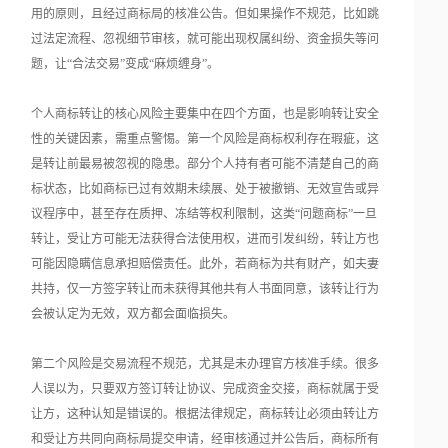
用的原则，且经过商标局的核准公告。但如果操作不规范，比如跳
过法定流程、忽视细节审核，就可能出现权属纠纷、资金损失等问
题，让“合法交易”变成“麻烦缠身”。
个人商标转让的核心风险主要集中在四个方面，也是影响转让安全
性的关键因素，需重点警惕。第一个风险是商标权利存在瑕疵，这
是转让前最易被忽视的隐患。部分个人持有者可能不清楚自己的商
标状态，比如商标已过有效期未续展、处于被撤销、无效宣告或异
议程序中，甚至存在质押、冻结等权利限制，这类“问题商标”一旦
转让，受让方可能无法获得合法使用权，进而引发纠纷，转让方也
可能因隐瞒信息承担赔偿责任。此外，若商标为共有财产，如夫妻
共持，仅一方签字转让而未获得其他共有人书面同意，该转让行为
会被认定为无效，双方都会面临损失。
第二个风险是交易流程不规范，尤其是未办理官方核准手续。很多
人误以为，只要双方签订转让协议、完成资金交接，商标就属于受
让方，这种认知是错误的。根据法律规定，商标转让必须由转让方
和受让方共同向商标局提交申请，经审核通过并公告后，商标所有