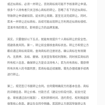
或近似商标，必须一并转让，否则商标局可能不予核准转让申请。
很多个人持有者只关注核心商标的转让，忽略了名下的近似商标，
导致转让申请被驳回，延长转让周期，甚至无法完成转让。同时，
若未一并转让近似商标，后续可能出现转让方利用近似商标侵权、
混淆市场的情况，影响受让方的品牌发展。
其实，只要做好以下五点，就能有效提升个人商标转让的安全性，
规避各类风险。第一，转让前全面核查商标状态。转让方和受让方
都应通过商标局官网，查询商标的注册状态，确认商标在有效期
内、无质押、冻结、撤销、无效宣告等权利限制，同时核实商标的
所有权人信息，确保转让方是合法持有人；若为共有商标，需获得
所有共有人的书面同意；若商标临近续展期，需先办理续展手续再
进行转让。
第二，规范签订书面转让合同。合同需明确双方的基本信息、商标
的详细信息、转让价格、付款方式（建议分阶段付款，如支付定
金、审核通过后付尾款）、权利转移时间、违约责任、权利瑕疵担
保等核心条款。建议在合同中明确，若因转让方原因导致转让失