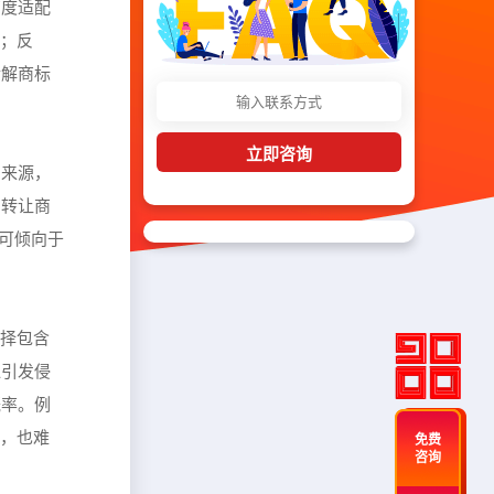
高度适配
率；反
拆解商标
立即咨询
品来源，
，转让商
，可倾向于
选择包含
似引发侵
概率。例
让，也难
免费
咨询