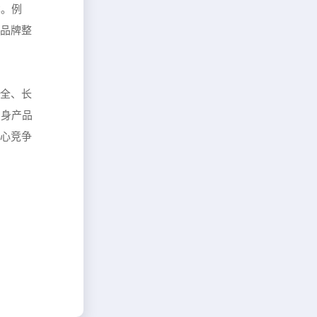
本。例
于品牌整
安全、长
自身产品
核心竞争