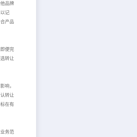
其他品牌
难以记
贴合产品
，即便完
筛选转让
会影响，
确认转让
商标在有
展业务范