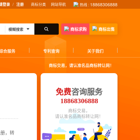
/
18868306888
请登录
注册
商标分类
网站导航
热线 :
商标求购
商标出售
综合服务
专利查询
关于我们
商标交易，请认准名品商标转让网！
免费
咨询服务
18868306888
商标交易，
请认准名品商标转让网！
注册，转