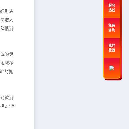
服务
热线
偏好则决
应简洁大
免费
，降低消
咨询
我的
收藏
群体的健
的地域布
容”的抓
容易被消
2-4字