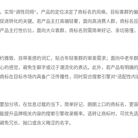
，实现“调性同频”。产品的定位决定了商标名的风格，目标客群的
促进转化的关键。若产品主打高端轻奢，面向高消费人群，商标名
产品主打性价比，面向大众客群，商标名则需简单好记、亲切易懂
约雅致、自带美感的词汇，贴合年轻客群的审美需求；面向中老年
心的感觉，避免生僻字或过于潮流化的表达。此外，若产品有明确
商标在目标市场内具备广泛传播性，同时契合搜索引擎对“适配性内
要加分项，在信息过载的当下，简单好记、朗朗上口的商标名，更
能提升品牌相关内容的搜索引擎收录概率。选转让商标时，可优先选择
避免冗长、拗口或含义晦涩的名字。