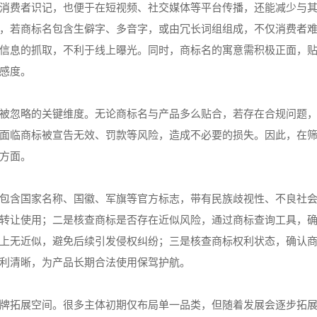
消费者识记，也便于在短视频、社交媒体等平台传播，还能减少与
，若商标名包含生僻字、多音字，或由冗长词组组成，不仅消费者
信息的抓取，不利于线上曝光。同时，商标名的寓意需积极正面，
感度。
被忽略的关键维度。无论商标名与产品多么贴合，若存在合规问题
面临商标被宣告无效、罚款等风险，造成不必要的损失。因此，在
方面。
包含国家名称、国徽、军旗等官方标志，带有民族歧视性、不良社
转让使用；二是核查商标是否存在近似风险，通过商标查询工具，
上无近似，避免后续引发侵权纠纷；三是核查商标权利状态，确认
利清晰，为产品长期合法使用保驾护航。
牌拓展空间。很多主体初期仅布局单一品类，但随着发展会逐步拓