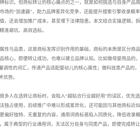
牌标识。但商标转让的核心痛点的之一，就是如何挑选与自身产品
市场的“加速器”，助力品牌差异化竞争，还能提升搜索引擎收录概
值，还会增加推广成本，甚至埋下法律隐患。本文结合实操逻辑，
精准避坑、高效选标。
属性与品类，这是商标发挥识别作用的基础，商标的本质是区分商
品核心，即便转让成功，也难以建立品牌认知。比如做母婴用品的
、温馨调性的词汇，传递产品适配婴幼儿的核心属性；做科技类产品的
技术优势。
很多人在选转让商标时，会陷入“越贴合行业越好用”的误区，优先
法独占使用，后续推广中难以形成差异化，还可能因与其他商标近
更偏好独特、无重复的内容，通用词商标易陷入同质化，降低收录
标，属于典型的行业通用词，无法区分自身与同类产品，即便完成转