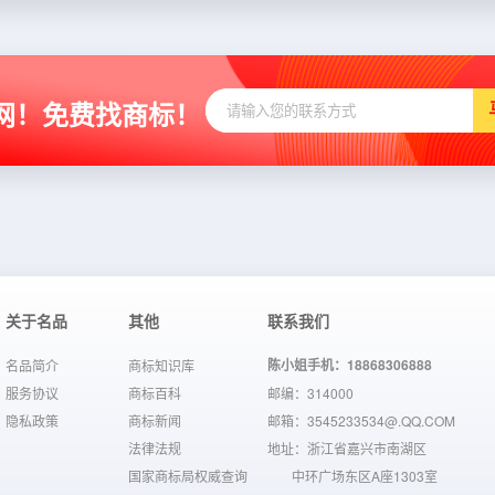
网！免费找商标！
关于名品
其他
联系我们
陈小姐手机：18868306888
名品简介
商标知识库
服务协议
商标百科
邮编：314000
隐私政策
商标新闻
邮箱：3545233534@.QQ.COM
法律法规
地址：浙江省嘉兴市南湖区
国家商标局权威查询
中环广场东区A座1303室