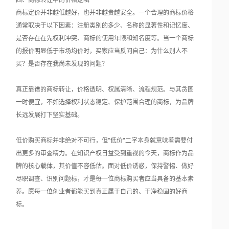
四、商标转让中的价格逻辑
商标定价并非越低越好，也并非越贵越安全。一个合理的商标价格
通常取决于以下因素：注册类别的多少、名称的显著性和记忆度、
是否存在在先权利冲突、商标的使用年限和知名度等。当一个商标
的报价明显低于市场均价时，买家应当反问自己：为什么别人不
买？是否存在我尚未发现的问题？
真正靠谱的商标转让，价格透明、权属清晰、流程规范。与其贪图
一时便宜，不如选择权利状态稳定、保护范围合理的商标，为品牌
长远发展打下坚实基础。
低价购买商标并非绝对不可行，但"低价"二字本身就意味着需要付
出更多的审查精力。在知识产权日益受到重视的今天，商标作为品
牌的核心载体，其价值不容低估。面对低价诱惑，保持警惕、做好
尽职调查、识别问题标，才是每一位商标购买者应当具备的基本素
养。愿每一位创业者都能买到真正属于自己的、干净稳固的好商
标。