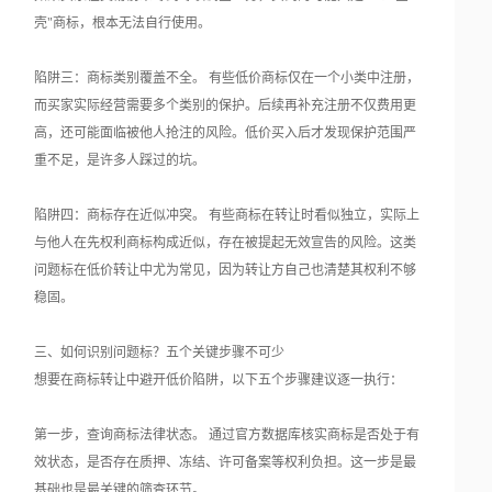
壳"商标，根本无法自行使用。
陷阱三：商标类别覆盖不全。 有些低价商标仅在一个小类中注册，
而买家实际经营需要多个类别的保护。后续再补充注册不仅费用更
高，还可能面临被他人抢注的风险。低价买入后才发现保护范围严
重不足，是许多人踩过的坑。
陷阱四：商标存在近似冲突。 有些商标在转让时看似独立，实际上
与他人在先权利商标构成近似，存在被提起无效宣告的风险。这类
问题标在低价转让中尤为常见，因为转让方自己也清楚其权利不够
稳固。
三、如何识别问题标？五个关键步骤不可少
想要在商标转让中避开低价陷阱，以下五个步骤建议逐一执行：
第一步，查询商标法律状态。 通过官方数据库核实商标是否处于有
效状态，是否存在质押、冻结、许可备案等权利负担。这一步是最
基础也是最关键的筛查环节。