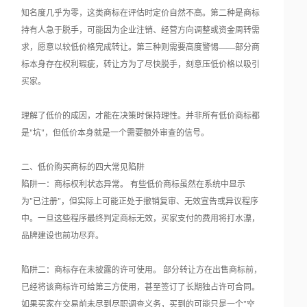
知名度几乎为零，这类商标在评估时定价自然不高。第二种是商标
持有人急于脱手，可能因为企业注销、经营方向调整或资金周转需
求，愿意以较低价格完成转让。第三种则需要高度警惕——部分商
标本身存在权利瑕疵，转让方为了尽快脱手，刻意压低价格以吸引
买家。
理解了低价的成因，才能在决策时保持理性。并非所有低价商标都
是"坑"，但低价本身就是一个需要额外审查的信号。
二、低价购买商标的四大常见陷阱
陷阱一：商标权利状态异常。 有些低价商标虽然在系统中显示
为"已注册"，但实际上可能正处于撤销复审、无效宣告或异议程序
中。一旦这些程序最终判定商标无效，买家支付的费用将打水漂，
品牌建设也前功尽弃。
陷阱二：商标存在未披露的许可使用。 部分转让方在出售商标前，
已经将该商标许可给第三方使用，甚至签订了长期独占许可合同。
如果买家在交易前未尽到尽职调查义务，买到的可能只是一个"空