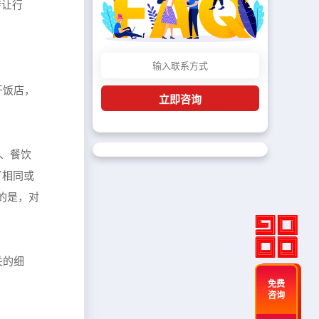
转让行
开饭店，
立即咨询
询、餐饮
了相同或
的是，对
关的细
免费
咨询