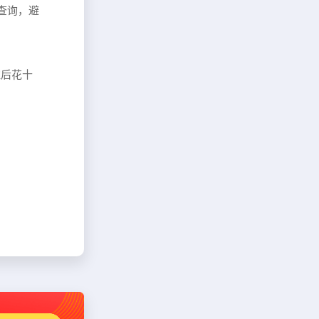
似查询，避
注后花十