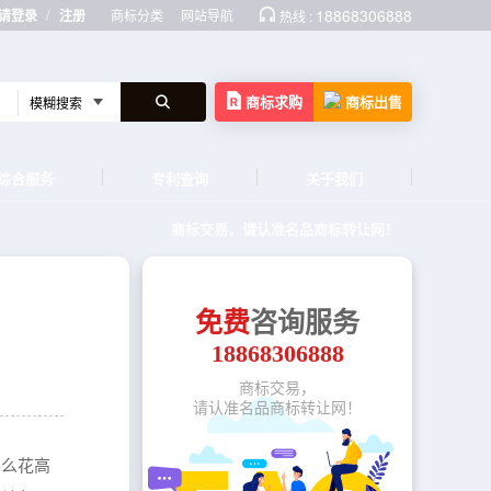
/
18868306888
请登录
注册
商标分类
网站导航
热线 :
商标求购
商标出售
综合服务
专利查询
关于我们
商标交易，请认准名品商标转让网！
免费
咨询服务
18868306888
商标交易，
请认准名品商标转让网！
要么花高