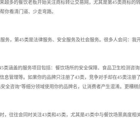
来越多的餐饮老板开始关注商标转让交易网，尤其是第45类商标的
，帮你看清门道、少走弯路。
宿服务，第45类是法律服务、安全服务及社会服务。很多人会问：我
第45类涵盖的服务项目包括：餐饮场所的安全保障、食品卫生检测咨
信息管理等。如果你的品牌只注册了43类，竞争对手却在45类注册
食品安全咨询"等细分领域使用你的品牌名，让消费者产生混淆。更糟糕
，往往会同时关注43类和45类，尤其是45类中与餐饮场景高度相