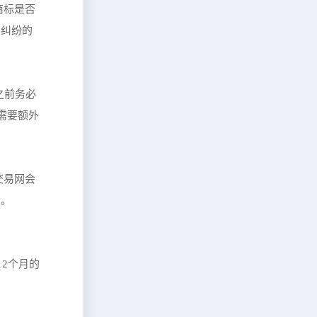
商标是否
属纠纷的
之前务必
需要额外
交易网会
大。
2个月的