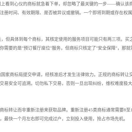
网上看到心仪的商标就急着下单，却忽略了最关键的一步——确认该
注册时间、有效期限、是否被异议或撤销。一个即将到期或存在权
相关，但具体到每个商标，其核定使用的服务项目可能只有两三项。买
你需要的是"预订餐厅座位"服务，但商标只核定了"安全保障"，那就
向国家商标局提交申请，经核准后才发生法律效力。正规的商标转让
交易安全可追溯。切勿私下交易，否则一旦出现纠纷，维权难度极
商标转让而非重新注册来获取品牌。重新注册45类商标通常需要8至1
，最快一个月左右即可完成过户，立刻投入使用，抢占市场先机。