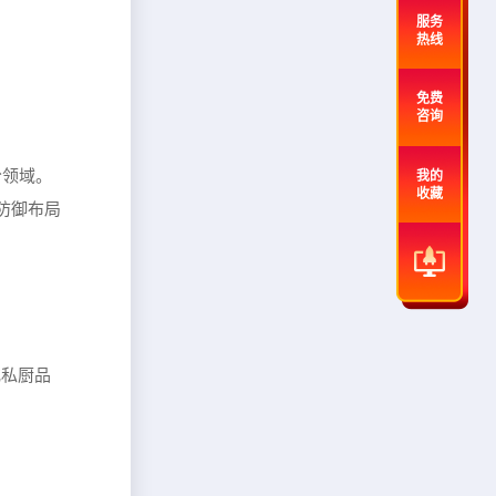
服务
热线
免费
咨询
分领域。
我的
收藏
防御布局
或私厨品