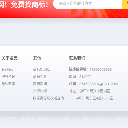
网！免费找商标！
关于名品
其他
联系我们
陈小姐手机：18868306888
名品简介
商标知识库
服务协议
商标百科
邮编：314000
隐私政策
商标新闻
邮箱：3545233534@.QQ.COM
法律法规
地址：浙江省嘉兴市南湖区
国家商标局权威查询
中环广场东区A座1303室
商标转让平台、商标买卖、购买商标交易、流程、价格、费用多少钱等就来名品商标转