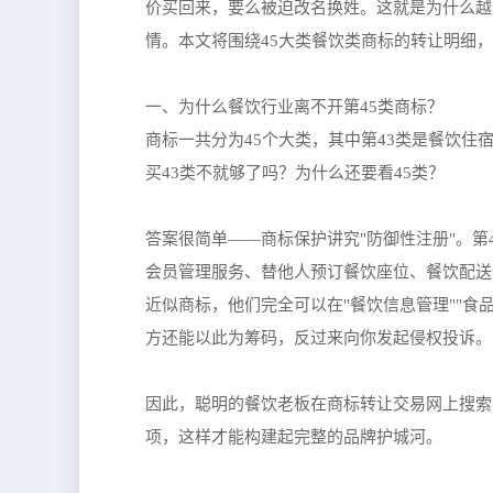
价买回来，要么被迫改名换姓。这就是为什么越
情。本文将围绕45大类餐饮类商标的转让明细
一、为什么餐饮行业离不开第45类商标？
商标一共分为45个大类，其中第43类是餐饮住
买43类不就够了吗？为什么还要看45类？
答案很简单——商标保护讲究"防御性注册"。
会员管理服务、替他人预订餐饮座位、餐饮配送
近似商标，他们完全可以在"餐饮信息管理""
方还能以此为筹码，反过来向你发起侵权投诉。
因此，聪明的餐饮老板在商标转让交易网上搜索时
项，这样才能构建起完整的品牌护城河。