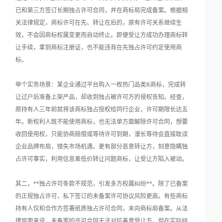
已和第三方签订长期独占许可合同，并在商标局完成备案。根据相
关法律规定，商标许可在先、转让在后的，原有许可关系继续生
效，不会因商标权属变更而自动终止。即便受让方成功办理商标转
让手续，拿到商标注册证，也不能违背在先独占许可约定使用商
标。
举个实务场景：某企业通过平台购入一枚热门品类R商标，完成转
让过户后准备上架产品，却收到独占被许可方的侵权告知。经查，
原持有人三年前就将该商标独占授权给同行企业，许可期限长达五
年。新权利人既不能使用商标，也无法单方面解除许可合同，想要
收回使用权，只能协商赔偿或等待许可到期，漫长等待会直接耽误
企业品牌布局，错失市场机遇。更有部分恶意转让方，刻意隐瞒独
占许可事实，利用信息差低价转让问题商标，让受让方陷入被动。
其二，**独占许可条款不规范，引发多方权属纠纷**。除了已备案
的正规独占许可，私下签订的未备案许可协议风险更高。有些商标
持有人仅和合作方签署纸质独占许可合同，未向商标局备案。从法
律层面来说，未备案的许可合同无法对抗善意受让方，但在实际经