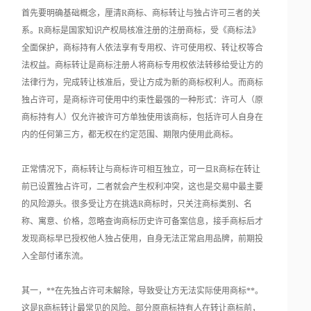
首先要明确基础概念，厘清R商标、商标转让与独占许可三者的关
系。R商标是国家知识产权局核准注册的注册商标，受《商标法》
全面保护，商标持有人依法享有专用权、许可使用权、转让权等合
法权益。商标转让是商标注册人将商标专用权依法转移给受让方的
法律行为，完成转让核准后，受让方成为新的商标权利人。而商标
独占许可，是商标许可使用中约束性最强的一种形式：许可人（原
商标持有人）仅允许被许可方单独使用该商标，包括许可人自身在
内的任何第三方，都无权在约定范围、期限内使用此商标。
正常情况下，商标转让与商标许可相互独立，可一旦R商标在转让
前已设置独占许可，二者就会产生权利冲突，这也是交易中最主要
的风险源头。很多受让方在挑选R商标时，只关注商标类别、名
称、寓意、价格，忽略查询商标历史许可备案信息，接手商标后才
发现商标早已授权他人独占使用，自身无法正常启用品牌，前期投
入全部付诸东流。
其一，**在先独占许可未解除，导致受让方无法实际使用商标**。
这是R商标转让最常见的风险。部分原商标持有人在转让商标前，