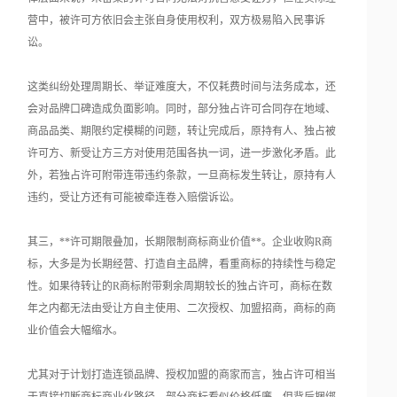
营中，被许可方依旧会主张自身使用权利，双方极易陷入民事诉
讼。
这类纠纷处理周期长、举证难度大，不仅耗费时间与法务成本，还
会对品牌口碑造成负面影响。同时，部分独占许可合同存在地域、
商品品类、期限约定模糊的问题，转让完成后，原持有人、独占被
许可方、新受让方三方对使用范围各执一词，进一步激化矛盾。此
外，若独占许可附带连带违约条款，一旦商标发生转让，原持有人
违约，受让方还有可能被牵连卷入赔偿诉讼。
其三，**许可期限叠加，长期限制商标商业价值**。企业收购R商
标，大多是为长期经营、打造自主品牌，看重商标的持续性与稳定
性。如果待转让的R商标附带剩余周期较长的独占许可，商标在数
年之内都无法由受让方自主使用、二次授权、加盟招商，商标的商
业价值会大幅缩水。
尤其对于计划打造连锁品牌、授权加盟的商家而言，独占许可相当