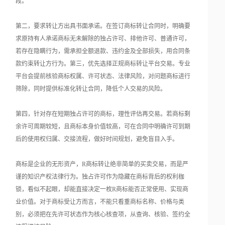
段。
第二，要求转让方出具书面承诺。在签订商标转让合同时，明确要
求原持有人承诺商标无未解除的独占许可、排他许可、普通许可，
若存在隐瞒行为，需承担全额退款、违约金及全部损失，用合同条
款约束转让方行为。第三，优先选择正规商标转让平台交易。专业
平台会提前核验商标权属、许可状态、法律风险，对问题商标进行
筛除，同时提供标准化转让合同，降低个人交易的风险。
第四，针对存在短期独占许可的商标，理性评估再交易。若商标剩
余许可周期较短，且商标本身价值较高，可在合同中明确许可到期
后的使用权归属、交接流程，做好时间规划，避免盲目入手。
商标是企业的无形资产，R商标转让绝非简单的买卖交易，而是严
谨的知识产权法律行为。独占许可作为隐藏在商标背后的权利枷
锁，看似不起眼，却能直接决定一枚R商标能否正常使用、实现商
业价值。对于商标受让方而言，不能只看重商标名称、价格与类
别，必须把在先许可状态作为核心核查项，从查询、核验、签约全