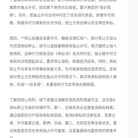
于直接切断商标商业化路径。部分商标看似价格低廉，但背后捆绑
着数年独占许可，综合算下来性价比极低，属于典型的“低价陷
阱”。另外，若独占许可合同中约定了优先续约条款，即便许可到
期，原被许可方拥有优先合作权，受让方依旧难以完全掌控商标。
其四，**转让后擅自变更许可，触碰法律红线**。部分受让方误以
为完成商标转让，就可以直接撤销原有独占许可，单方面终止他人
使用权，这种行为明显违反《商标法》及合同约定。独占被许可方
有权向法院提起诉讼，要求停止侵权、赔偿经济损失。同时，商标
转让平台若未尽到事前核查义务，也可能承担相应连带责任。还有
部分受让方在明知存在独占许可的情况下，再次将商标授权他人使
用，形成“一标多授”，多重侵权行为会带来巨额赔偿。
了解完核心风险，接下来重点讲解实用的风险规避方法，这也是R
商标转让交易的关键环节。第一，交易前务必全面查询商标档案。
通过国家知识产权局商标局官网，查询R商标的注册信息、变更记
录、许可备案记录、质押、冻结、撤三、无效宣告等全部状态，重
点核查是否存在有效独占许可备案，这是最基础也最有效的排查手