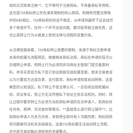
局的正式核准注册**。它不等同于注册商标，不具备商标专用权，
这也是TM商标转让存在诸多限制的核心原因。和拥有完整法律保
护的R标相比，TM商标权利状态不稳定，从申请到最终下证会经历
多个审查环节，任何一个环节出现问题，都可能导致注册失败，这
也让其转让行为从根源上受到法律与流程的双重约束。
从法律层面来看，TM商标转让首要的限制，来源于商标注册申请
本身的权属与流程规定。根据相关商标法规，商标在申请阶段可以
办理转让申请，但转让行为必须同步向商标主管部门提交备案材
料，并非买卖双方私下签订协议就能完成权属变更。很多交易者误
以为只要双方达成合意、支付款项，商标申请权就自动转移，这是
典型的认知误区。私下转让不受法律认可，一旦后续出现权属纠
纷、异议争议，受让方无法凭借私下协议主张合法权利。同时，转
让过程中要求转让方必须为当前商标申请的合法申请人，若商标存
在共有、质押、司法查封等情况，**直接禁止进行转让操作**。比
如商标申请人为多方共有，未取得全部共有人书面同意；商标因债
务问题被司法机关冻结保全，这类TM商标都无法启动转让流程，
这也是交易前期必须核查的关键要点。