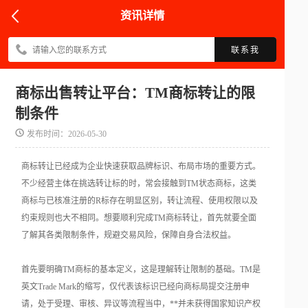
资讯详情
联系我
商标出售转让平台：TM商标转让的限
制条件
发布时间：2026-05-30
商标转让已经成为企业快速获取品牌标识、布局市场的重要方式。
不少经营主体在挑选转让标的时，常会接触到TM状态商标，这类
商标与已核准注册的R标存在明显区别，转让流程、使用权限以及
约束规则也大不相同。想要顺利完成TM商标转让，首先就要全面
了解其各类限制条件，规避交易风险，保障自身合法权益。
首先要明确TM商标的基本定义，这是理解转让限制的基础。TM是
英文Trade Mark的缩写，仅代表该标识已经向商标局提交注册申
请，处于受理、审核、异议等流程当中，**并未获得国家知识产权