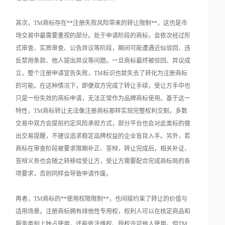
其次，TM商标存在**注册失败风险带来的转让限制**，这也是市
场交易中最需要重视的部分。处于申请阶段的商标，会依次经过形
式审查、实质审查、公告异议等阶段，期间可能遭遇近似驳回、违
反禁用条款、他人提出异议等问题。一旦商标最终被驳回、异议成
立，整个注册申请宣告失败，TM标识也就失去了转化为注册商标
的可能。在这种情况下，即便双方完成了转让手续，受让方手中也
只是一份失效的商标申请，无法正常作为品牌商标使用。基于这一
特性，TM商标转让无法像注册商标那样实现完整权利交割，多数
交易中双方会提前约定风险承担方式，部分平台也会对此类标的做
出交易提醒，不建议追求稳定品牌权益的企业盲目入手。另外，若
商标在审查阶段被要求限期补正、答辩，转让完成后，相关补证、
答辩义务也会随之转移给受让方，受让方需要配合完成商标局的各
项要求，否则同样会导致申请作废。
再者，TM商标的**使用权限限制**，也间接约束了转让的价值与
适用场景。注册商标拥有排他性专用权，权利人可以在核定商品和
服务类别上独占使用，还能依法维权、授权许可他人使用。但TM