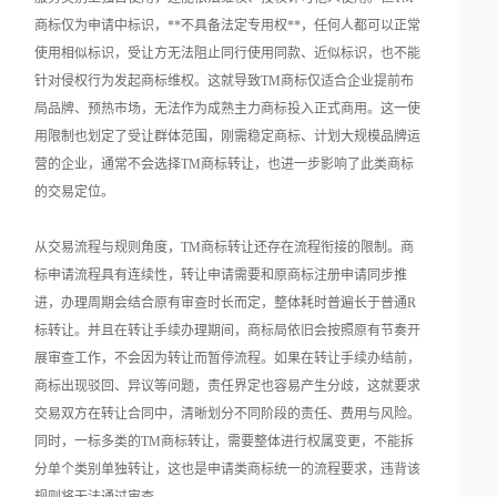
商标仅为申请中标识，**不具备法定专用权**，任何人都可以正常
使用相似标识，受让方无法阻止同行使用同款、近似标识，也不能
针对侵权行为发起商标维权。这就导致TM商标仅适合企业提前布
局品牌、预热市场，无法作为成熟主力商标投入正式商用。这一使
用限制也划定了受让群体范围，刚需稳定商标、计划大规模品牌运
营的企业，通常不会选择TM商标转让，也进一步影响了此类商标
的交易定位。
从交易流程与规则角度，TM商标转让还存在流程衔接的限制。商
标申请流程具有连续性，转让申请需要和原商标注册申请同步推
进，办理周期会结合原有审查时长而定，整体耗时普遍长于普通R
标转让。并且在转让手续办理期间，商标局依旧会按照原有节奏开
展审查工作，不会因为转让而暂停流程。如果在转让手续办结前，
商标出现驳回、异议等问题，责任界定也容易产生分歧，这就要求
交易双方在转让合同中，清晰划分不同阶段的责任、费用与风险。
同时，一标多类的TM商标转让，需要整体进行权属变更，不能拆
分单个类别单独转让，这也是申请类商标统一的流程要求，违背该