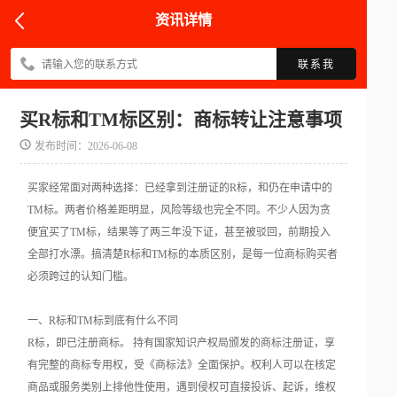
资讯详情
联系我
买R标和TM标区别：商标转让注意事项
发布时间：2026-06-08
买家经常面对两种选择：已经拿到注册证的R标，和仍在申请中的
TM标。两者价格差距明显，风险等级也完全不同。不少人因为贪
便宜买了TM标，结果等了两三年没下证，甚至被驳回，前期投入
全部打水漂。搞清楚R标和TM标的本质区别，是每一位商标购买者
必须跨过的认知门槛。
一、R标和TM标到底有什么不同
R标，即已注册商标。 持有国家知识产权局颁发的商标注册证，享
有完整的商标专用权，受《商标法》全面保护。权利人可以在核定
商品或服务类别上排他性使用，遇到侵权可直接投诉、起诉，维权