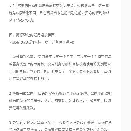
让"，需要向国家知识产权局提交转让申请并经核准公告。这一流
程与R标转让不同，且在商标尚未注册成功之前，买方的权利始终
处于"待定"状态。
四、商标转让的通用避坑指南
无论买R标还是TM标，以下几条原则通用：
1. 做好类别检索。 买商标不是买一个名字，而是买一个在特定商品
或服务类别上的专用权。交易前务必确认商标核定使用的类别是否
与你的实际经营范围匹配，避免买了一个第25类的服装商标，却想
用在第43类的餐饮业务上。
2. 签好书面合同。 口头约定在商标交易中毫无保障。合同中必须明
确标的商标的注册号、类别、有效期、转让价格、付款方式、违约
责任等关键条款。
3. 办完转让登记才算真正到手。 仅签合同不办转让登记，商标在法
律上仍属于原持有人。只有完成国家知识产权局的转让核准公告，