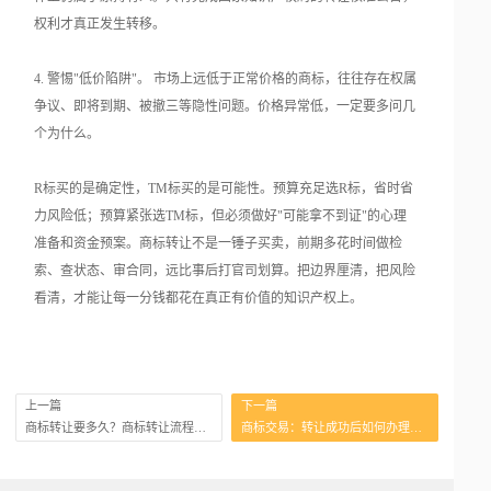
权利才真正发生转移。
4. 警惕"低价陷阱"。 市场上远低于正常价格的商标，往往存在权属
争议、即将到期、被撤三等隐性问题。价格异常低，一定要多问几
个为什么。
R标买的是确定性，TM标买的是可能性。预算充足选R标，省时省
力风险低；预算紧张选TM标，但必须做好"可能拿不到证"的心理
准备和资金预案。商标转让不是一锤子买卖，前期多花时间做检
索、查状态、审合同，远比事后打官司划算。把边界厘清，把风险
看清，才能让每一分钱都花在真正有价值的知识产权上。
上一篇
下一篇
商标转让要多久？商标转让流程时间表
商标交易：转让成功后如何办理商标局备案？