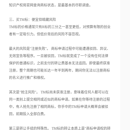
知识产权局官网查询商标状态，是最基本的尽职调查。
三、买TM标：便宜但暗藏风险
TM标的价格通常只有R标的三分之一甚至更低，对预算有限的创业
者有一定吸引力。但低价背后的风险不容忽视。
最大的风险是"注册失败"。 商标申请过程中可能遭遇驳回、异议、
无效宣告等程序。一旦被驳回，TM标就变成了一个没有任何法律
保护的普通标识，之前支付的转让费基本无法追回。即使最终获准
注册，整个周期也可能长达一年半到两年，期间你无法以注册商标
的名义进行推广和维权。
其次是"抢注风险"。 TM标尚未获准注册，意味着任何人都可以在
同一类别上提交相同或近似的商标申请。如果在你等待注册的过程
中，有人抢先注册了相同商标，你手中的TM标申请大概率会被驳
回，前期投入全部白费。
第三是转让手续的特殊性。 TM标的转让本质上是"商标申请权的转