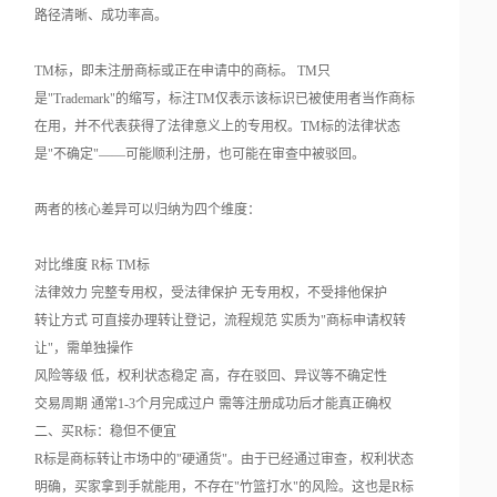
路径清晰、成功率高。
TM标，即未注册商标或正在申请中的商标。 TM只
是"Trademark"的缩写，标注TM仅表示该标识已被使用者当作商标
在用，并不代表获得了法律意义上的专用权。TM标的法律状态
是"不确定"——可能顺利注册，也可能在审查中被驳回。
两者的核心差异可以归纳为四个维度：
对比维度 R标 TM标
法律效力 完整专用权，受法律保护 无专用权，不受排他保护
转让方式 可直接办理转让登记，流程规范 实质为"商标申请权转
让"，需单独操作
风险等级 低，权利状态稳定 高，存在驳回、异议等不确定性
交易周期 通常1-3个月完成过户 需等注册成功后才能真正确权
二、买R标：稳但不便宜
R标是商标转让市场中的"硬通货"。由于已经通过审查，权利状态
明确，买家拿到手就能用，不存在"竹篮打水"的风险。这也是R标