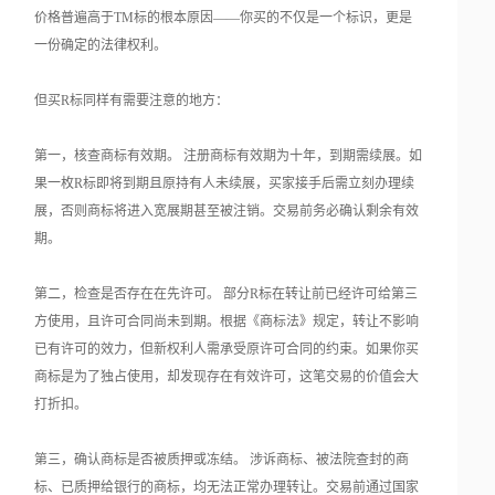
价格普遍高于TM标的根本原因——你买的不仅是一个标识，更是
一份确定的法律权利。
但买R标同样有需要注意的地方：
第一，核查商标有效期。 注册商标有效期为十年，到期需续展。如
果一枚R标即将到期且原持有人未续展，买家接手后需立刻办理续
展，否则商标将进入宽展期甚至被注销。交易前务必确认剩余有效
期。
第二，检查是否存在在先许可。 部分R标在转让前已经许可给第三
方使用，且许可合同尚未到期。根据《商标法》规定，转让不影响
已有许可的效力，但新权利人需承受原许可合同的约束。如果你买
商标是为了独占使用，却发现存在有效许可，这笔交易的价值会大
打折扣。
第三，确认商标是否被质押或冻结。 涉诉商标、被法院查封的商
标、已质押给银行的商标，均无法正常办理转让。交易前通过国家