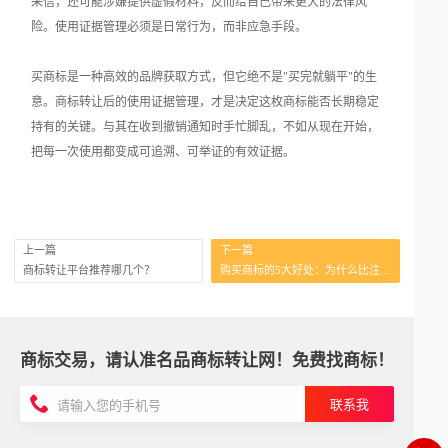
采信，还可能涉嫌提供虚假材料，反而给自己带来更大的法律风
险。使用证据管理必须是日常行为，而非应急手段。
买商标是一种高效的品牌获取方式，但它绝不是"买完就躺平"的生
意。商标转让后的使用证据管理，才是决定这枚商标能否长期稳定
持有的关键。与其在收到撤销通知时手忙脚乱，不如从现在开始，
把每一次使用都变成可追溯、可举证的有效证据。
上一篇
下一篇
商标转让平台推荐哪几个？
购买商标的5大好处：为什么比注册快？
商标交易，请认准名品商标转让网！免费找商标！
联系我