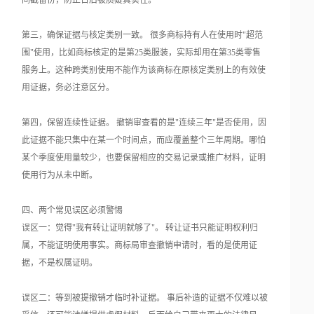
间戳备份，防止日后被质疑真实性。
第三，确保证据与核定类别一致。 很多商标持有人在使用时"超范
围"使用，比如商标核定的是第25类服装，实际却用在第35类零售
服务上。这种跨类别使用不能作为该商标在原核定类别上的有效使
用证据，务必注意区分。
第四，保留连续性证据。 撤销审查看的是"连续三年"是否使用，因
此证据不能只集中在某一个时间点，而应覆盖整个三年周期。哪怕
某个季度使用量较少，也要保留相应的交易记录或推广材料，证明
使用行为从未中断。
四、两个常见误区必须警惕
误区一：觉得"我有转让证明就够了"。 转让证书只能证明权利归
属，不能证明使用事实。商标局审查撤销申请时，看的是使用证
据，不是权属证明。
误区二：等到被提撤销才临时补证据。 事后补造的证据不仅难以被