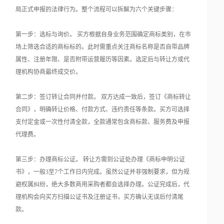
局正式申报的法律行为。整个流程可以拆解为六个关键步骤：
第一步：选标与询价。 买方根据自身业务范围确定商标类别，在市
场上筛选合适的商标标的。此时需重点关注商标名称是否自带品牌
属性、注册年限、是否附带运营履历等因素。选定后与转让方或代
理机构协商最终成交价。
第二步：签订转让合同并付款。 双方达成一致后，签订《商标转让
合同》，明确转让价格、付款方式、违约责任等条款。买方可选择
支付定金或一次性付清全款，全款通常包含商标款、服务费及申报
代理费。
第三步：办理商标公证。 转让方需到公证处办理《商标申明公证
书》，一般3至7个工作日内完成。虽然公证并非强制要求，但为规
避权属纠纷，绝大多数商用采购者都会选择办理。公证完成后，代
理机构会向买方扫描公证书及注册证书，买方确认无误后付清尾
款。