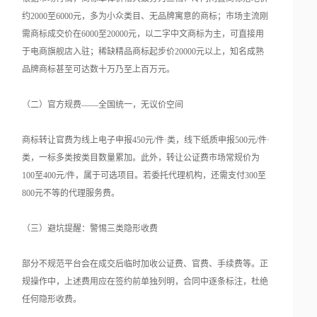
约2000至6000元，多为小众类目、无品牌寓意的商标；市场主流刚
需商标成交价在6000至20000元，以二字中文商标为主，可直接用
于电商旗舰店入驻；稀缺精品商标起步价20000元以上，知名成熟
品牌商标甚至可达数十万乃至上百万元。
（二）官方规费——全国统一，无议价空间
商标转让官费为线上电子申报450元/件·类，线下纸质申报500元/件·
类，一标多类按类目数量累加。此外，转让公证费市场常规价为
100至400元/件，属于可选项目。若委托代理机构，还需支付300至
800元不等的代理服务费。
（三）避坑提醒：警惕三类隐形收费
部分不规范平台会在成交后临时加收公证费、官费、手续费等。正
规操作中，上述费用应在签约前单独列明，合同中逐条标注，杜绝
任何隐形收费。