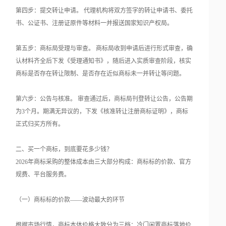
第四步：提交转让申请。 代理机构将双方签字的转让申请书、委托
书、公证书、注册证原件等材料一并报送国家知识产权局。
第五步：商标局受理与审查。 商标局收到申请后进行形式审查，确
认材料齐全后下发《受理通知书》，随后进入实质审查阶段，核实
商标是否存在转让限制、是否存在近似商标未一并转让等问题。
第六步：公告与核准。 审查通过后，商标局刊登转让公告，公告期
为3个月。期满无异议的，下发《核准转让注册商标证明》，商标
正式归买方所有。
二、买一个商标，到底要花多少钱？
2026年商标采购的整体成本由三大部分构成：商标标的价款、官方
规费、平台服务费。
（一）商标标的价款——波动最大的环节
根据市场行情，商标本体价格大致分为三档：冷门闲置商标落地价