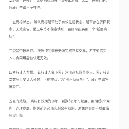
法必须一并转让，否则商标局将下发补正通知，无法一并转让的，
原转让申请不予核准。
二查商标状态。 确认商标是否处于有效注册状态，是否存在驳回复
审、无效宣告、撤三中等不稳定情形，否则可能买到一个"纸面商
标"。
三查是否被质押。 被质押的商标无法完成正常交易，若不知情买
入，合同可能被认定无效。
四查转让人背景。 若转让人名下累计注册商标数量庞大、累计转让
次数多且受让人分散，可能被认定为"囤积商标牟利"，转让申请将
被驳回。
五查有效期。 商标有效期为10年，到期前1年可续展，到期后6个月
内可办理宽展。购买前务必核实剩余有效期，避免刚买到手就面临
续展问题。