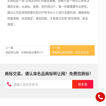
买商标是一项"花钱买时间"的高效策略，但绝不是一场可以草率决
策的交易。从选标、查册、签约到过户，每一步都需要专业把控。
建议公司在采购前委托知识产权专业人士进行全面尽调，确保商标
权属清晰、状态稳定、类别匹配，才能真正实现"即买即用、安全
落地"。
上一篇
下一篇
商标转让网：买商标前必看的3个步骤
商标转让失败原因：买之前必须查这3点
商标交易，请认准名品商标转让网！免费找商标！
联系我