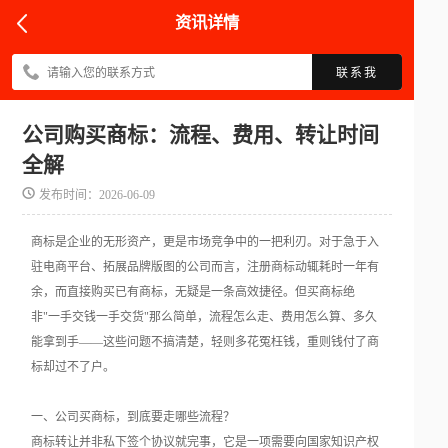
资讯详情
联系我
公司购买商标：流程、费用、转让时间
全解
发布时间：2026-06-09
商标是企业的无形资产，更是市场竞争中的一把利刃。对于急于入
驻电商平台、拓展品牌版图的公司而言，注册商标动辄耗时一年有
余，而直接购买已有商标，无疑是一条高效捷径。但买商标绝
非"一手交钱一手交货"那么简单，流程怎么走、费用怎么算、多久
能拿到手——这些问题不搞清楚，轻则多花冤枉钱，重则钱付了商
标却过不了户。
一、公司买商标，到底要走哪些流程？
商标转让并非私下签个协议就完事，它是一项需要向国家知识产权