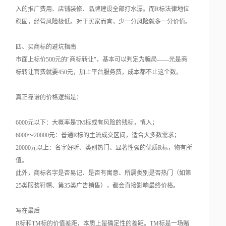
入的推广费用、店铺装修、品牌建设全部打水漂。而R标法律地位
稳固，经营风险极低。对于买家而言，少一分风险就多一分价值。
四、买商标的避坑指南
市面上标价500元的"商标转让"，基本可以判定为骗局——光是商
标转让官费就要450元，加上平台服务费，成本都不止这个数。
真正靠谱的价格逻辑是：
6000元以下：大概率是TM标或有风险的残标，慎入；
6000～20000元：普通R标的主流成交区间，适合大多数需求；
20000元以上：名字好听、类别热门、显著性强的优质R标，物有所
值。
此外，商标名字是否易记、是否有寓意、所属类别是否热门（如第
25类服装鞋帽、第35类广告销售），都会直接影响最终价格。
写在最后
R标和TM标的价值差距，本质上是确定性的差距。TM标是一场赌