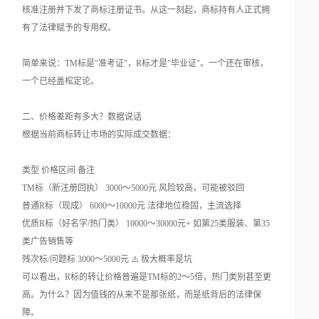
核准注册并下发了商标注册证书。从这一刻起，商标持有人正式拥
有了法律赋予的专用权。
简单来说：TM标是"准考证"，R标才是"毕业证"。一个还在审核，
一个已经盖棺定论。
二、价格差距有多大？数据说话
根据当前商标转让市场的实际成交数据：
类型 价格区间 备注
TM标（新注册回执） 3000～5000元 风险较高，可能被驳回
普通R标（现成） 6000～10000元 法律地位稳固，主流选择
优质R标（好名字/热门类） 10000～30000元+ 如第25类服装、第35
类广告销售等
残次标/问题标 3000～5000元 ⚠️ 极大概率是坑
可以看出，R标的转让价格普遍是TM标的2～5倍，热门类别甚至更
高。为什么？因为值钱的从来不是那张纸，而是纸背后的法律保
障。