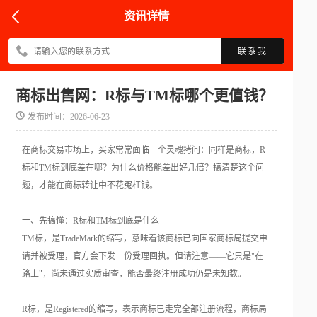
资讯详情
联系我
商标出售网：R标与TM标哪个更值钱？
发布时间：2026-06-23
在商标交易市场上，买家常常面临一个灵魂拷问：同样是商标，R
标和TM标到底差在哪？为什么价格能差出好几倍？搞清楚这个问
题，才能在商标转让中不花冤枉钱。
一、先搞懂：R标和TM标到底是什么
TM标，是TradeMark的缩写，意味着该商标已向国家商标局提交申
请并被受理，官方会下发一份受理回执。但请注意——它只是"在
路上"，尚未通过实质审查，能否最终注册成功仍是未知数。
R标，是Registered的缩写，表示商标已走完全部注册流程，商标局