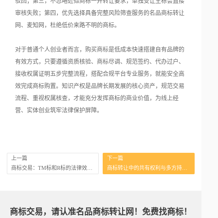
驳回；第三，不忽略近似商标一并转让要求，单独受让主标会直接
审核失败；第四，优先选择具备完整风险筛查服务的名品商标转让
网、麦知网，杜绝低价来路不明的商标。
对于普通个人创业者而言，购买商标是低成本快速搭建自有品牌的
有效方式，只要遵循资质核验、商标尽调、规范签约、代办过户、
接收权属证明五步完整流程，搭配合规平台专业服务，就能安全高
效完成商标购置。知识产权是品牌长期发展的核心资产，规范交易
流程、重视权属核查，才能充分发挥商标的商业价值，为线上经
营、实体创业筑牢法律保护屏障。
上一篇
下一篇
商标交易：TM标和R标的法律效力对比
商标转让中的共有权利与多方持有人处理
商标交易，请认准名品商标转让网！免费找商标！