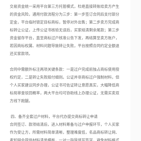
交易资金统一采用平台第三方托管模式，杜绝直接转账给卖方产生
的资金风险，通用付款流程分为三步：第一步签订合同后支付部分
定金，平台临时锁定目标商标，暂停对外出售；第二步卖方完成商
标转让公证，上传公证书核验无误后，买家结清剩余尾款；第三步
资金留存平台，直至商标过户核准公告下发，再结算至卖方账户，
若因商标权属、材料问题导致转让失败，平台按照合同约定全额退
还买家款项。
合同中需额外标注两项关键条款：一是过户完成前独占商标使用授
权约定，二是转让失败赔付细则。公证并非商标过户强制材料，但
个人买家建议同步办理，公证书可佐证转让意愿真实，大幅降低商
标局审查驳回概率，两大平台均可协助线上办理公证，无需买卖双
方线下跑腿。
四、备齐全套过户材料，平台代办提交商标转让申请
合同签订、款项结清后，进入材料筹备与过户申报环节，个人买家
作为受让方，所需材料简单清晰，整理难度低，名品商标转让网、
麦知网会提供材料清单模板，一对一指导填写签字，避免材料格式