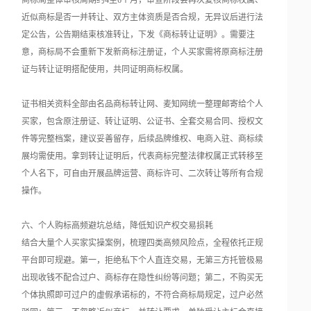
商标局整体审核周期约4至6个月，审查阶段会再次复核商标权属、
近似商标是否一并转让、双方主体资质是否合规，无异议后进行法
定公告，公告期结束核准转让，下发《商标转让证明》。需要注
意，商标局不会重新下发新商标注册证，个人买家需将原商标注册
证与转让证明搭配使用，共同证明商标权属。
证书相关资料全部由名品商标转让网、麦知网统一整理邮寄给个人
买家，包含原注册证、转让证明、公证书、全套交易合同、授权文
件等完整档案，建议妥善留存，后续品牌维权、电商入驻、商标续
展均需使用。拿到转让证明后，代表商标完整法律权属正式转移至
个人名下，可自由开展品牌运营、商标许可、二次转让等所有合规
操作。
六、个人购标高频避坑总结，降低知识产权交易损耗
结合大量个人买家实操案例，梳理四类高频风险点，全程依托正规
平台即可规避。第一，拒绝私下个人直连交易，无第三方托管极易
出现收钱不配合过户、商标存在隐性纠纷等问题；第二，不购买无
个体执照即可过户的虚假承诺标的，不符合商标局规定，过户必然