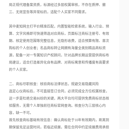
局正规代理备案资质，标源经过多层权属审核，不存在质押、撤
三、无效宣告等异常标的，适配个人买家不同需求。
其中麦知网主打平价精准匹配，内置智能检索系统，输入行业、预
算、文字风格即可快速筛选对应商标，页面标注商标注册号、有效
期、核定使用范围等完整信息，无隐形收费，适合预算有限、首次
购标的个人创业者；名品商标转让网拥有海量全类别精品商标资
源，配备一对一专属知识产权顾问，针对品牌长期运营提供商标布
局建议，适合打造差异化自有品牌、对商标寓意和传播度有高要求
的个人买家。
二、商标尽职核查：核验商标法律状态，规避交易隐藏风险
选定心仪商标后，不可直接签订合同，必须完成全方位权属核查，
这一步是杜绝交易纠纷的关键，两大平台均可提供免费商标状态核
验服务，无需个人单独前往商标官网查询。核查分为三层核心内
容，缺一不可。
首先核查商标基础有效信息：确认商标处于10年有效期内，距离到
期保留充足运营时间，若临近续展，需在合同中约定续展费用承担