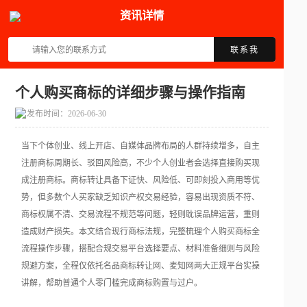
资讯详情
联系我
个人购买商标的详细步骤与操作指南
发布时间：2026-06-30
当下个体创业、线上开店、自媒体品牌布局的人群持续增多，自主
注册商标周期长、驳回风险高，不少个人创业者会选择直接购买现
成注册商标。商标转让具备下证快、风险低、可即刻投入商用等优
势，但多数个人买家缺乏知识产权交易经验，容易出现资质不符、
商标权属不清、交易流程不规范等问题，轻则耽误品牌运营，重则
造成财产损失。本文结合现行商标法规，完整梳理个人购买商标全
流程操作步骤，搭配合规交易平台选择要点、材料准备细则与风险
规避方案，全程仅依托名品商标转让网、麦知网两大正规平台实操
讲解，帮助普通个人零门槛完成商标购置与过户。