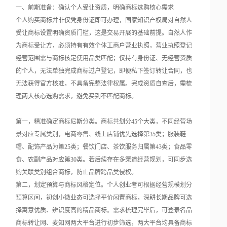
一、前期准备：确认个人受让资质，明确商标选购核心需求
个人购买商标并非仅凭身份证即可办理，国家知识产权局对自然人
受让商标设置明确资质门槛，这是交易开展的基础前提。自然人作
为商标受让方，必须持有有效个体工商户营业执照，营业执照登记
经营范围需与商标核定使用品类匹配；仅持有身份证、无经营资质
的个人，无法单独完成商标过户登记，即便私下签订转让合同，也
无法获得官方核准，不具备完整法律权属。完成资质自查后，需梳
理两大核心选购需求，避免买到不匹配商标。
第一，精准确定商标尼斯分类。商标共划分45个大类，不同经营场
景对应专属类别，电商零售、线上店铺优先选择第35类；服装鞋
帽、配饰产品为第25类；餐饮门店、茶饮服务归属第43类；食品零
食、农副产品对应第30类。若后续存在多渠道经营规划，可同步选
购关联类别组合商标，防止品牌跨品类侵权。
第二，划定预算与商标风格定位。个人创业者可根据经营规模划分
预算区间，初创小微业态可选择平价闲置商标，深耕长期品牌可选
择寓意优质、辨识度高的精品商标。需求梳理完毕后，可登录名品
商标转让网、麦知网两大平台进行初步筛选，两大平台均具备商标