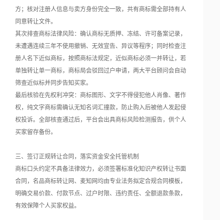
方；核对注册人信息与卖方身份完全一致，共有商标需全部持有人
同意转让文件。
其次排查商标法律风险：确认商标无质押、冻结、许可备案记录，
未遭遇连续三年不使用撤销、无效宣告、异议等程序；同时检查注
册人名下近似商标，按照商标法规定，近似商标必须一并转让，若
单独转让单一商标，商标局会驳回过户申请，两大平台顾问会自动
筛查近似标并同步告知买家。
最后核验在先权利冲突：商标图形、文字不得侵犯他人肖像、著作
权，纯文字商标需确认无知名词汇撞款，防止购入后被他人发起侵
权投诉。全部核查通过后，平台会出具商标风险检测报告，供个人
买家留存备份。
三、签订正规转让合同，落实资金安全托管机制
商标口头约定不具备法律效力，必须签署标准化知识产权转让书面
合同，名品商标转让网、麦知网均由专业法务拟定合规合同模板，
明确交易价款、付款节点、过户时限、违约责任、全额退款条款，
有效保障个人买家权益。