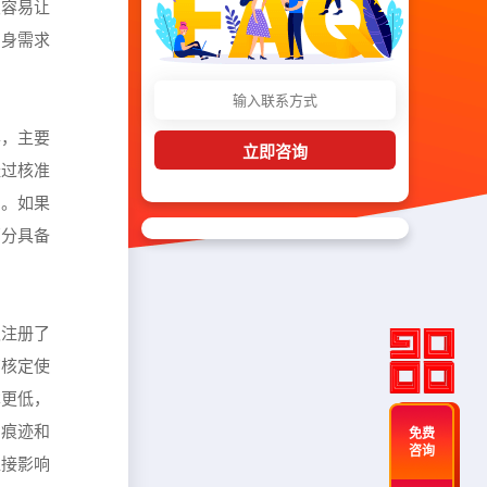
很容易让
自身需求
异，主要
立即咨询
经过核准
间。如果
部分具备
仅注册了
有核定使
本更低，
用痕迹和
免费
咨询
直接影响