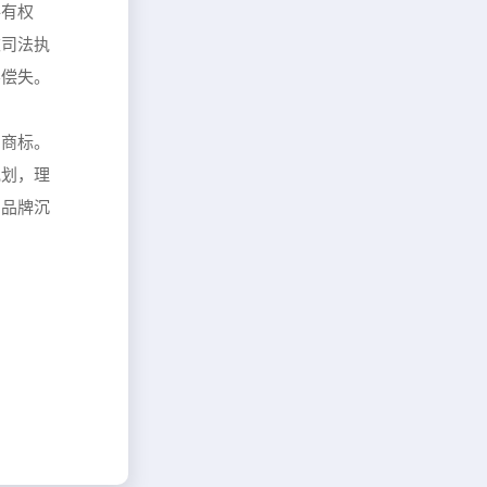
共有权
被司法执
不偿失。
的商标。
规划，理
和品牌沉