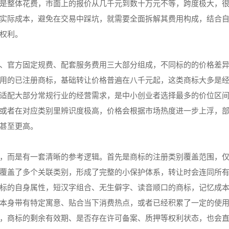
是整体花费，市面上的报价从几千元到数十万元不等，跨度极大，
实际成本，避免在交易中踩坑，就需要全面拆解其费用构成，结合
权利。
、官方固定规费、配套服务费用三大部分组成，不同标的的价格差
用的已注册商标，基础转让价格普遍在‌八千元起‌，这类商标大多是
适配大部分常规行业的经营需求，是中小创业者选择最多的价位区
或者在对应类别里辨识度极高，价格会根据市场热度进一步上浮，
甚至更高。
，而是有一套清晰的参考逻辑。首先是商标的注册类别覆盖范围，
覆盖了多个关联类别，形成了完整的小保护体系，转让时会连同所
标的自身属性，短汉字组合、无生僻字、读音顺口的商标，记忆成
本身带有特定寓意、贴合当下消费热点，或者已经积累了一定的使
，商标的剩余有效期、是否存在许可备案、质押等权利状态，也会