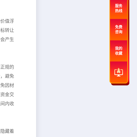
服务
热线
标价值浮
免费
商标转让
咨询
才会产生
我的
收藏
。正规的
险，避免
避免因材
成资金交
区间内收
往隐藏着