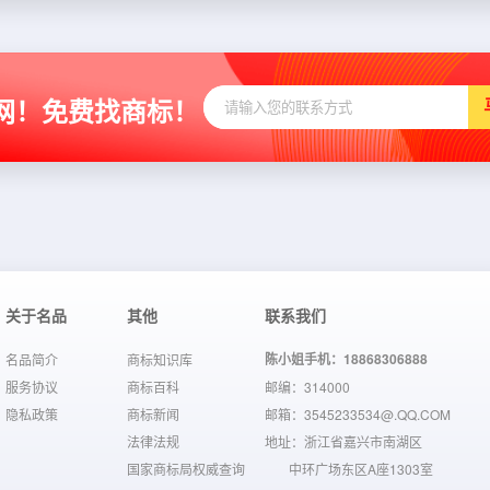
网！免费找商标！
关于名品
其他
联系我们
陈小姐手机：18868306888
名品简介
商标知识库
服务协议
商标百科
邮编：314000
隐私政策
商标新闻
邮箱：3545233534@.QQ.COM
法律法规
地址：浙江省嘉兴市南湖区
国家商标局权威查询
中环广场东区A座1303室