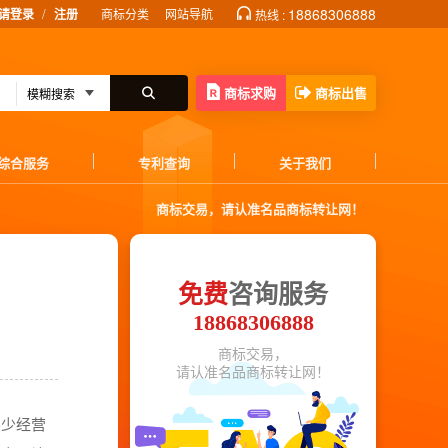
/
18868306888
请登录
注册
商标分类
网站导航
热线 :
商标求购
商标出售
综合服务
专利查询
关于我们
商标交易，请认准名品商标转让网！
免费
咨询服务
18868306888
商标交易，
请认准名品商标转让网！
不少经营