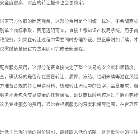
安全度更高，对应的转让报价也会更稳定。
国家官方收取的固定规费，这部分费用是全国统一标准，不会随商
别单个商标收取，费用透明可查，直接上缴知识产权局系统，用于
政服务。如果在转让过程中需要同时办理补证、更正等附加手续，
仅需缴纳基础官方费用即可完成全部流程。
配套服务费用，这部分花费直接决定了整个交易的安全度和顺畅度
查，确认标的是否存在重复转让、质押、冻结、过期未续等潜在风
方准备合规的转让申请材料，梳理转让流程中的签字、盖章要求，
服务还会包含交易资金的托管保障，确认商标顺利核准过户后再完
这类专业服务的费用，通常会根据服务的深度和保障范围，在合理
远低于常规行情的报价吸引，最终踩入低价陷阱。这类低价标的往