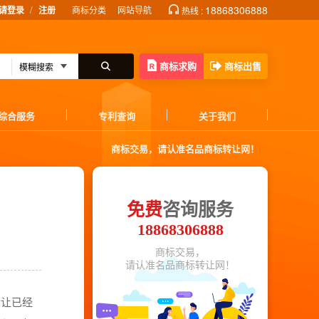
/
18868306888
请登录
注册
商标分类
网站导航
热线 :
商标求购
商标出售
综合服务
专利查询
关于我们
商标交易，请认准名品商标转让网！
免费
咨询服务
18868306888
商标交易，
请认准名品商标转让网！
转让已经