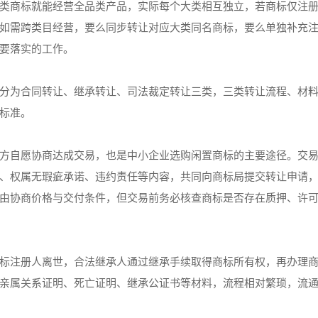
类商标就能经营全品类产品，实际每个大类相互独立，若商标仅注册
如需跨类目经营，要么同步转让对应大类同名商标，要么单独补充
要落实的工作。
分为合同转让、继承转让、司法裁定转让三类，三类转让流程、材
标准。
方自愿协商达成交易，也是中小企业选购闲置商标的主要途径。交
、权属无瑕疵承诺、违约责任等内容，共同向商标局提交转让申请
由协商价格与交付条件，但交易前务必核查商标是否存在质押、许
标注册人离世，合法继承人通过继承手续取得商标所有权，再办理
亲属关系证明、死亡证明、继承公证书等材料，流程相对繁琐，流