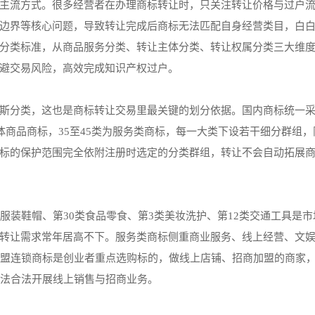
主流方式。很多经营者在办理商标转让时，只关注转让价格与过户
边界等核心问题，导致转让完成后商标无法匹配自身经营类目，白
分类标准，从商品服务分类、转让主体分类、转让权属分类三大维
避交易风险，高效完成知识产权过户。
斯分类，这也是商标转让交易里最关键的划分依据。国内商标统一
体商品商标，35至45类为服务类商标，每一大类下设若干细分群组
标的保护范围完全依附注册时选定的分类群组，转让不会自动拓展
服装鞋帽、第30类食品零食、第3类美妆洗护、第12类交通工具是
转让需求常年居高不下。服务类商标侧重商业服务、线上经营、文
加盟连锁商标是创业者重点选购标的，做线上店铺、招商加盟的商家
无法合法开展线上销售与招商业务。