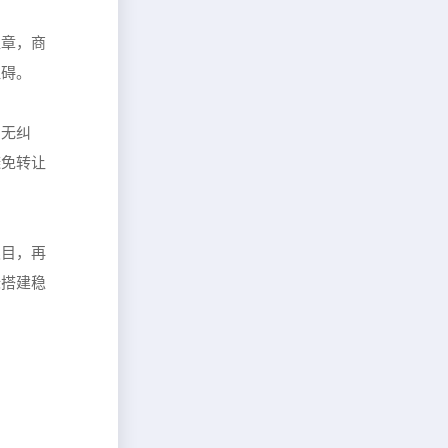
盖章，商
阻碍。
、无纠
避免转让
类目，再
标搭建稳