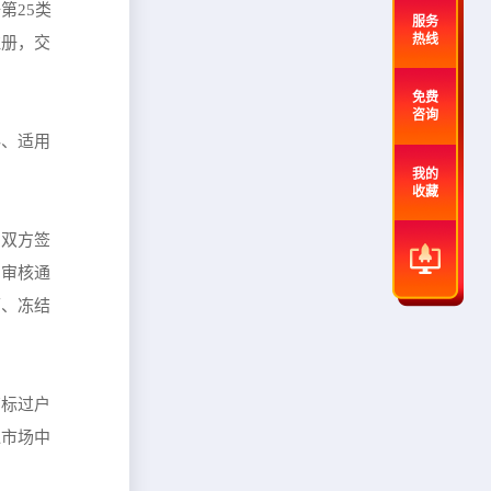
第25类
服务
热线
注册，交
免费
咨询
料、适用
我的
收藏
易双方签
，审核通
可、冻结
商标过户
通市场中