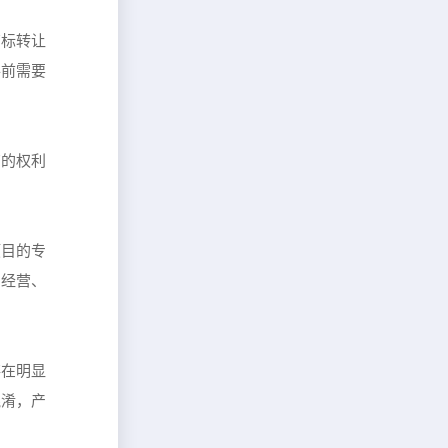
商标转让
手前需要
有的权利
项目的专
由经营、
存在明显
混淆，产