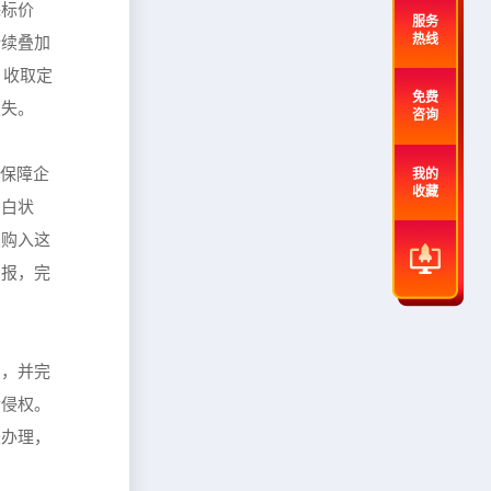
裸标价
服务
热线
陆续叠加
，收取定
免费
损失。
咨询
能保障企
我的
收藏
空白状
业购入这
申报，完
方，并完
诉侵权。
未办理，