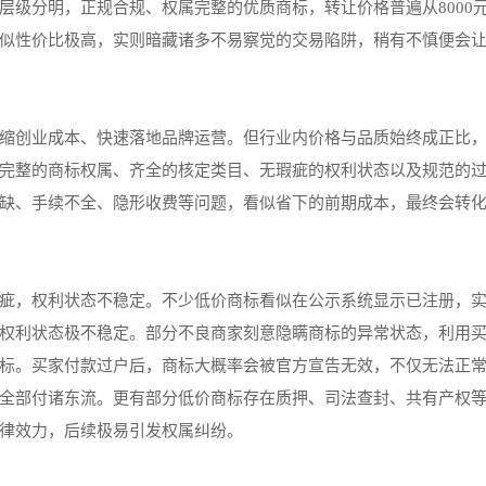
层级分明，正规合规、权属完整的优质商标，转让价格普遍从8000
似性价比极高，实则暗藏诸多不易察觉的交易陷阱，稍有不慎便会
缩创业成本、快速落地品牌运营。但行业内价格与品质始终成正比，8
完整的商标权属、齐全的核定类目、无瑕疵的权利状态以及规范的
缺、手续不全、隐形收费等问题，看似省下的前期成本，最终会转
疵，权利状态不稳定。不少低价商标看似在公示系统显示已注册，
权利状态极不稳定。部分不良商家刻意隐瞒商标的异常状态，利用
标。买家付款过户后，商标大概率会被官方宣告无效，不仅无法正
全部付诸东流。更有部分低价商标存在质押、司法查封、共有产权
律效力，后续极易引发权属纠纷。