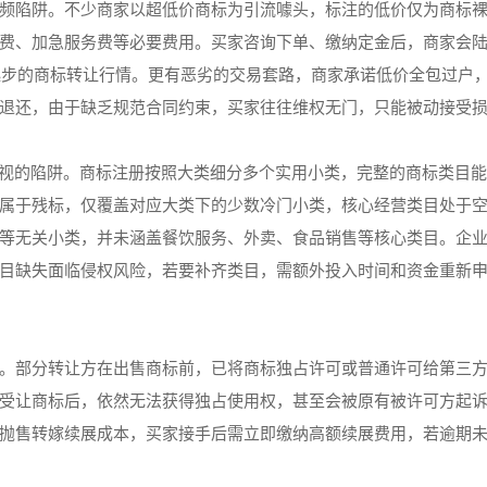
频陷阱。不少商家以超低价商标为引流噱头，标注的低价仅为商标
费、加急服务费等必要费用。买家咨询下单、缴纳定金后，商家会
元起步的商标转让行情。更有恶劣的交易套路，商家承诺低价全包过户
退还，由于缺乏规范合同约束，买家往往维权无门，只能被动接受
忽视的陷阱。商标注册按照大类细分多个实用小类，完整的商标类目
属于残标，仅覆盖对应大类下的少数冷门小类，核心经营类目处于
等无关小类，并未涵盖餐饮服务、外卖、食品销售等核心类目。企
目缺失面临侵权风险，若要补齐类目，需额外投入时间和资金重新
。部分转让方在出售商标前，已将商标独占许可或普通许可给第三
受让商标后，依然无法获得独占使用权，甚至会被原有被许可方起
抛售转嫁续展成本，买家接手后需立即缴纳高额续展费用，若逾期