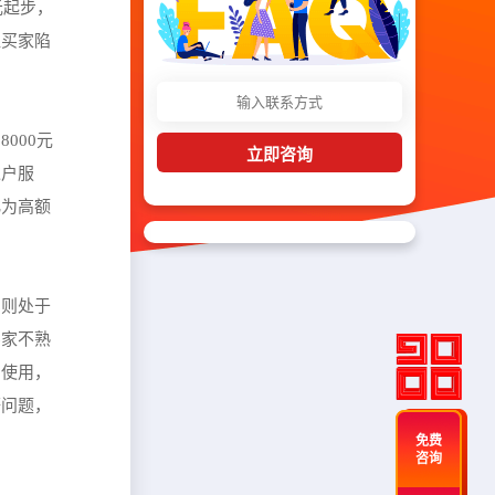
元起步，
让买家陷
000元
立即咨询
过户服
化为高额
实则处于
买家不熟
常使用，
等问题，
免费
咨询