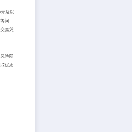
0元及以
案等问
存交易凭
的风险隐
获取优质