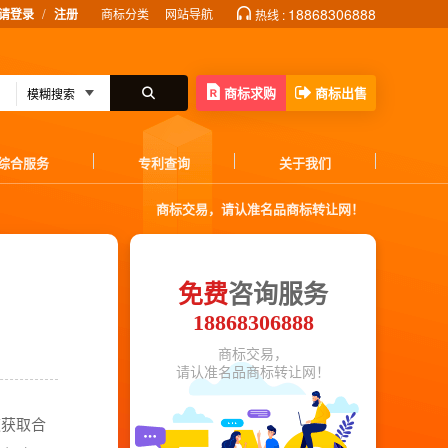
/
18868306888
请登录
注册
商标分类
网站导航
热线 :
商标求购
商标出售
综合服务
专利查询
关于我们
商标交易，请认准名品商标转让网！
免费
咨询服务
18868306888
商标交易，
请认准名品商标转让网！
速获取合