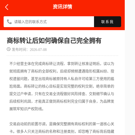
资讯详情
联系我
商标转让后如何确保自己完全拥有
发布时间：2026-07-08
不少经营主体在完成商标转让流程、拿到转让核准证明后，误以为
就彻底拥有了商标的全部权利，后续却频频遭遇隐形权属纠纷、授
权遗留问题，甚至出现商标被原持有人私自许可给第三方使用的尴
尬局面。商标转让的核心目标是实现完整的权利交割，绝非简单的
提交过户申请，只有在交易全流程做好风险排查、交割细节确认与
后续权利巩固，才能真正做到商标权利完全归属于自身，为品牌发
展筑牢知识产权防线。
交易启动前的前置尽调，是确保完整拥有商标权利的第一道核心关
卡。很多人只关注商标的名称和注册类别，却忽略了商标背后隐藏