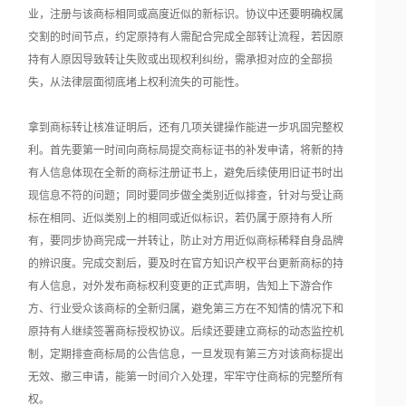
业，注册与该商标相同或高度近似的新标识。协议中还要明确权属
交割的时间节点，约定原持有人需配合完成全部转让流程，若因原
持有人原因导致转让失败或出现权利纠纷，需承担对应的全部损
失，从法律层面彻底堵上权利流失的可能性。
拿到商标转让核准证明后，还有几项关键操作能进一步巩固完整权
利。首先要第一时间向商标局提交商标证书的补发申请，将新的持
有人信息体现在全新的商标注册证书上，避免后续使用旧证书时出
现信息不符的问题；同时要同步做全类别近似排查，针对与受让商
标在相同、近似类别上的相同或近似标识，若仍属于原持有人所
有，要同步协商完成一并转让，防止对方用近似商标稀释自身品牌
的辨识度。完成交割后，要及时在官方知识产权平台更新商标的持
有人信息，对外发布商标权利变更的正式声明，告知上下游合作
方、行业受众该商标的全新归属，避免第三方在不知情的情况下和
原持有人继续签署商标授权协议。后续还要建立商标的动态监控机
制，定期排查商标局的公告信息，一旦发现有第三方对该商标提出
无效、撤三申请，能第一时间介入处理，牢牢守住商标的完整所有
权。