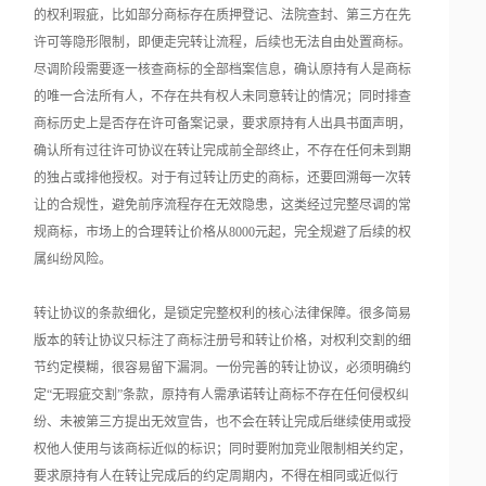
的权利瑕疵，比如部分商标存在质押登记、法院查封、第三方在先
许可等隐形限制，即便走完转让流程，后续也无法自由处置商标。
尽调阶段需要逐一核查商标的全部档案信息，确认原持有人是商标
的唯一合法所有人，不存在共有权人未同意转让的情况；同时排查
商标历史上是否存在许可备案记录，要求原持有人出具书面声明，
确认所有过往许可协议在转让完成前全部终止，不存在任何未到期
的独占或排他授权。对于有过转让历史的商标，还要回溯每一次转
让的合规性，避免前序流程存在无效隐患，这类经过完整尽调的常
规商标，市场上的合理转让价格从8000元起，完全规避了后续的权
属纠纷风险。
转让协议的条款细化，是锁定完整权利的核心法律保障。很多简易
版本的转让协议只标注了商标注册号和转让价格，对权利交割的细
节约定模糊，很容易留下漏洞。一份完善的转让协议，必须明确约
定“无瑕疵交割”条款，原持有人需承诺转让商标不存在任何侵权纠
纷、未被第三方提出无效宣告，也不会在转让完成后继续使用或授
权他人使用与该商标近似的标识；同时要附加竞业限制相关约定，
要求原持有人在转让完成后的约定周期内，不得在相同或近似行