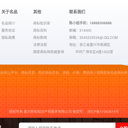
关于名品
其他
联系我们
陈小姐手机：18868306888
名品简介
商标知识库
服务协议
商标百科
邮编：314000
隐私政策
商标新闻
邮箱：3545233534@.QQ.COM
法律法规
地址：浙江省嘉兴市南湖区
国家商标局权威查询
中环广场东区A座1303室
商标转让平台、商标买卖、购买商标交易、流程、价格、费用多少钱等就来名品商标转
版权所有 嘉兴新知知识产权服务有限公司 备案号：
浙ICP备11063614号
浙公网安备 33040202000610号