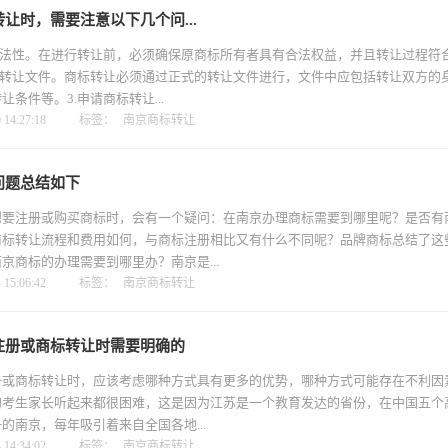
让时，需要注意以下几个问...
合法性。在进行转让前，必须确保原商标所有者具有合法权益，并且转让过程符
的转让文件。商标转让必须通过正式的转让文件进行，文件中应包括转让双方的
条件等。3.申请商标转让...
14:27:18
标签：
南京商标转让
问题总结如下
想要注册或购买商标时，会有一个疑问：在南京办理商标需要到哪里呢？是否有
商标转让流程和费用如何，与商标注册相比又有什么不同呢？品牌商标总结了这
京商标的办理需要到哪里办？南京是...
15:06:42
标签：
南京商标转让
注册或商标转让时需要明确的
册或商标转让时，应该考虑哪种方式具有更多的优势，哪种方式可能存在不利因
的考生家长听起来都很困难，这是因为江苏是一个教育发达的省份，在中国五个
的南京，每年吸引着来自全国各地...
14:34:02
标签：
南京商标转让