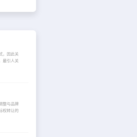
式，因此关
。最引人关
调整与品牌
标权转让的