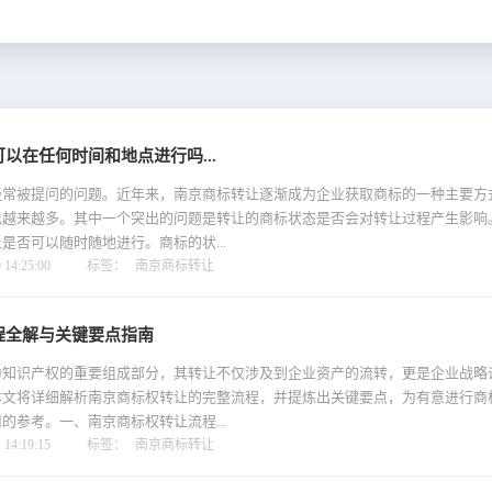
以在任何时间和地点进行吗...
经常被提问的问题。近年来，南京商标转让逐渐成为企业获取商标的一种主要方
也越来越多。其中一个突出的问题是转让的商标状态是否会对转让过程产生影响
是否可以随时随地进行。商标的状...
14:25:00
标签：
南京商标转让
程全解与关键要点指南
为知识产权的重要组成部分，其转让不仅涉及到企业资产的流转，更是企业战略
本文将详细解析南京商标权转让的完整流程，并提炼出关键要点，为有意进行商
的参考。一、南京商标权转让流程...
14:19:15
标签：
南京商标转让