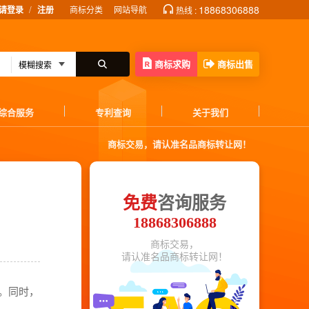
/
18868306888
请登录
注册
商标分类
网站导航
热线 :
商标求购
商标出售
综合服务
专利查询
关于我们
商标交易，请认准名品商标转让网！
免费
咨询服务
18868306888
商标交易，
请认准名品商标转让网！
誉。同时，