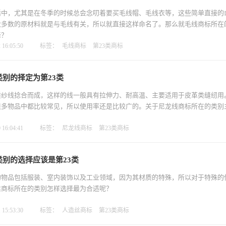
活中，尤其是在冬季的时候总会念叨着要买毛线帽、毛线衣等，这些简单直接的
大多数的原材料就是与毛线有关，所以就直接这样命名了。那么就毛线商标所在
择？
16:05:50
标签：
毛线商标
第23类商标
别的择定为第23类
质纱线捻合而成，这样的线一般具有拉伸力、耐高温、主要适用于皮革类缝纫用
很多物品中都比较常见，所以使用率还是比较广的。关于尼龙线商标所在的类别
16:04:41
标签：
尼龙线商标
第23类商标
别的选择应该是第23类
的物品包括服装、室内装饰以及工业领域，因为其材质的特殊，所以对于特殊的
丝商标所在的类别怎样选择最为合适呢？
15:53:30
标签：
人造丝商标
第23类商标