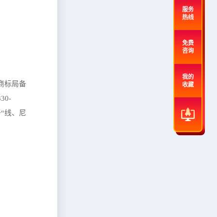
服务
热线
免费
咨询
我的
商标局备
收藏
0-
“线、尼