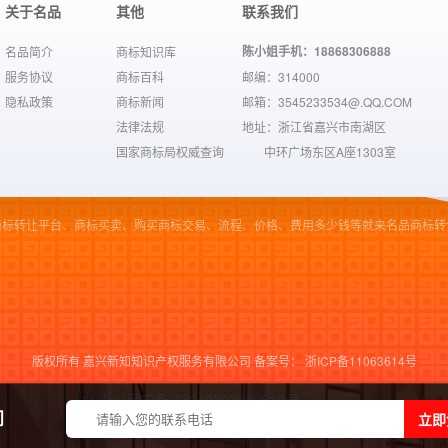
关于名品
其他
联系我们
陈小姐手机：18868306888
名品简介
商标知识库
服务协议
商标百科
邮编：314000
隐私政策
商标新闻
邮箱：3545233534@.QQ.COM
法律法规
地址：浙江省嘉兴市南湖区
国家商标局权威查询
中环广场东区A座1303室
商标转让平台、商标买卖、购买商标交易、流程、价格、费用多少钱等就来名品商标转
版权所有 嘉兴新知知识产权服务有限公司 备案号：
浙ICP备11063614号
浙公网安备 33040202000610号
立即
问