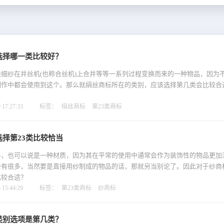
选择哪一类比较好？
细纱在并丝机(也称合丝机)上合并等等一系列过程变换而来的一种物品，因为
制作中都会使用到这个。那么就绢丝商标所在的类别，应该选择第几类会比较合
17:27:33
标签：
绢丝商标
第23类商标
择第23类比较恰当
料，也可以说是一种材质，因为其在平常的使用中通常会作为装饰性的物品更加
会有很多，当然要是直接用纱制成的物品的话，那就另当别论了。因此对于纱商
比较合适？
15:44:29
标签：
第23类商标
纱商标
类别选项是第几类？