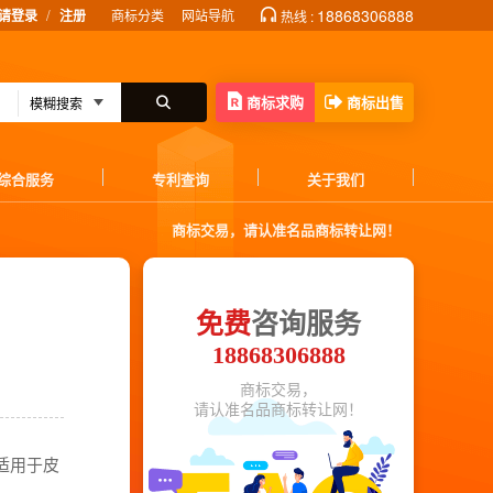
/
18868306888
请登录
注册
商标分类
网站导航
热线 :
商标求购
商标出售
综合服务
专利查询
关于我们
商标交易，请认准名品商标转让网！
免费
咨询服务
18868306888
商标交易，
请认准名品商标转让网！
适用于皮