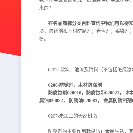
锈剂在金属表面形成一层薄膜保护金属不锈
来的？
在名品商标分类百科查询中我们可以得知
漆；防锈剂和木材防腐剂；着色剂；媒染剂
粉。
0205- 涂料，油漆及附料（不包括绝缘漆
0206-防锈剂，木材防腐剂
防腐蚀剂020010，防腐蚀带020021， 木
腐油020082， 防锈油020083， 金属防锈制剂0
0207-未加工的天然树脂
防锈剂的主要作用就是防止金属生锈，