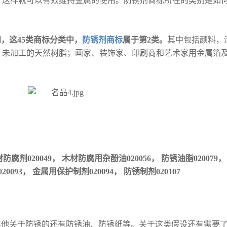
，这样就可以有效维持金属的使用。防锈剂商标所在的类别是如
，这45类商标分类中，
防锈剂商标
属于第2类。
其中包括颜料，
；未加工的天然树脂；画家、装饰家、印刷商和艺术家用金属箔
）
材防腐剂020049， 木材防腐用杂酚油020056， 防锈油脂020079
20093， 金属用保护制剂020094， 防锈制剂020107
其他关于防锈的还有防锈油、防锈纸等。关于这类假设还有需要