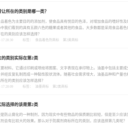
转让所在的类别是哪一类？
食品着色为主要目的的添加剂，使食品具有悦目的色泽，对增加食品的嗜好性及
场中我们看到的具有五颜六色的糖果或者其他的食品，大多数都是采用食品着色
所在的类别应该怎样选择？
17:28:30
标签：
食品着色剂商标
第2类商标
在的类别实际在第2类
重要材料，它通过印刷或喷绘将图案、文字表现在承印物上。油墨中包括主要成
合并经反复轧制而成一种黏性胶状流体。随着社会需求增大，油墨品种和产量也
标所在的类别应该怎样选择？
17:28:09
标签：
油墨商标
第2类商标
实际选择的该是第2类
便是防止腐化的一种制剂，因为现实中有些物品的保质期比较短，但是至少应该
腐剂会有比较大的效果。那么对于防腐剂商标所在的类别，应该选择第几类呢？