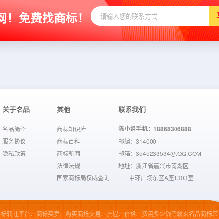
网！免费找商标！
关于名品
其他
联系我们
陈小姐手机：18868306888
名品简介
商标知识库
服务协议
商标百科
邮编：314000
隐私政策
商标新闻
邮箱：3545233534@.QQ.COM
法律法规
地址：浙江省嘉兴市南湖区
国家商标局权威查询
中环广场东区A座1303室
商标转让平台、商标买卖、购买商标交易、流程、价格、费用多少钱等就来名品商标转