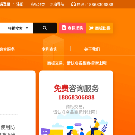
/
18868306888
请登录
注册
商标分类
网站导航
热线 :
商标求购
商标出售
综合服务
专利查询
关于我们
商标交易，请认准名品商标转让网！
免费
咨询服务
18868306888
商标交易，
请认准名品商标转让网！
以使用防