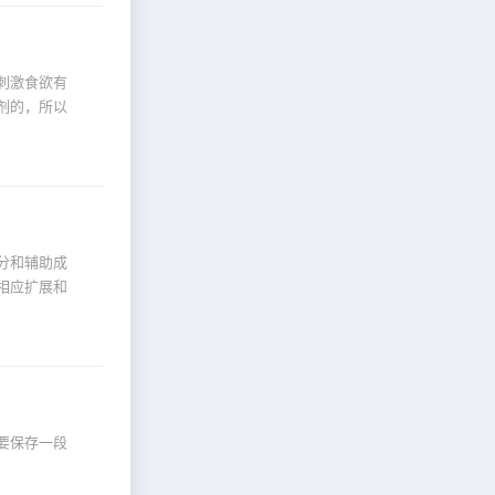
刺激食欲有
剂的，所以
分和辅助成
相应扩展和
要保存一段