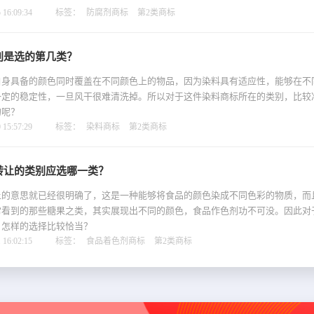
16:09:34
标签：
防腐剂商标
第2类商标
别是选的第几类？
自身具备的颜色同时覆盖在不同颜色上的物品，因为染料具有适应性，能够在不
一定的稳定性，一旦风干很难清洗掉。所以对于这件染料商标所在的类别，比较
的呢？
15:57:29
标签：
染料商标
第2类商标
转让的类别应选哪一类？
上的意思就已经很明确了，这是一种能够将食品的颜色染成不同色彩的物质，而
常看到的那些糖果之类，其实展现出不同的颜色，食品作色剂功不可没。因此对
，怎样的选择比较恰当？
16:02:15
标签：
食品着色剂商标
第2类商标