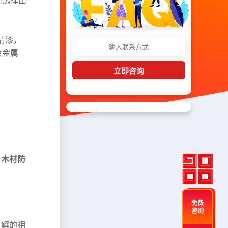
何选择出
清漆，
及金属
立即咨询
， 木材防
免费
咨询
了解的相