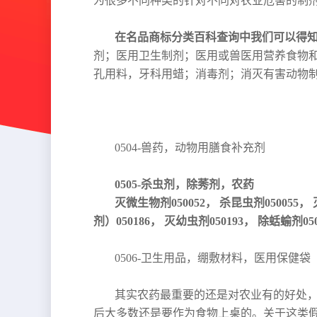
为很多不同种类的针对不同对农业危害的制
在名品商标分类百科查询中我们可以得知
剂；医用卫生制剂；医用或兽医用营养食物
孔用料，牙科用蜡；消毒剂；消灭有害动物
0504-兽药，动物用膳食补充剂
0505-杀虫剂，除莠剂，农药
灭微生物剂050052， 杀昆虫剂050055，
剂）050186， 灭幼虫剂050193， 除蛞蝓剂05
0506-卫生用品，绷敷材料，医用保健袋
其实农药最重要的还是对农业有的好处
后大多数还是要作为食物上桌的。关于这类