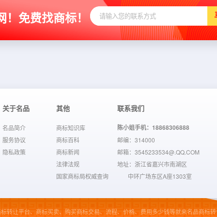
网！免费找商标！
关于名品
其他
联系我们
陈小姐手机：18868306888
名品简介
商标知识库
服务协议
商标百科
邮编：314000
隐私政策
商标新闻
邮箱：3545233534@.QQ.COM
法律法规
地址：浙江省嘉兴市南湖区
国家商标局权威查询
中环广场东区A座1303室
商标转让平台、商标买卖、购买商标交易、流程、价格、费用多少钱等就来名品商标转