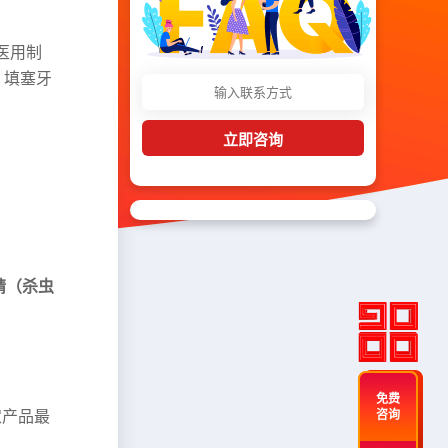
医用制
；填塞牙
立即咨询
烟精（杀虫
免费
农产品最
咨询