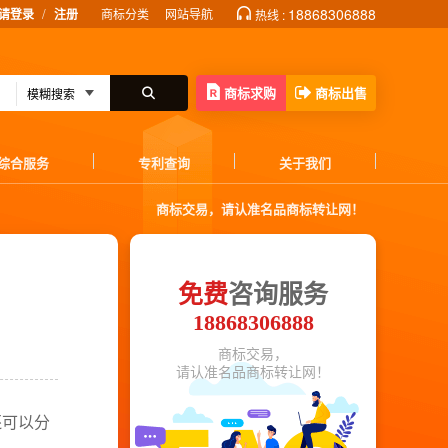
/
18868306888
请登录
注册
商标分类
网站导航
热线 :
商标求购
商标出售
综合服务
专利查询
关于我们
商标交易，请认准名品商标转让网！
免费
咨询服务
18868306888
商标交易，
请认准名品商标转让网！
还可以分