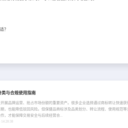
适？
分类与合规使用指南
业开展品牌运营、抢占市场份额的重要资产。很多企业选择通过商标转让快速获
周期，也能降低驳回风险。但保健品商标涉及品类划分、转让流程、使用规范等
作，才能保障交易安全与后续经营合...
4:20:38