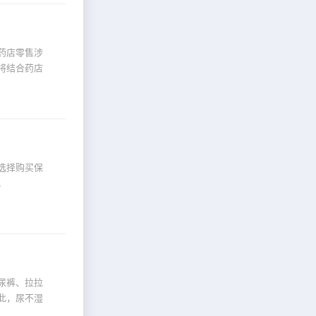
药店零售涉
将结合药店
选择购买保
。
尿裤、拉拉
此，尿不湿