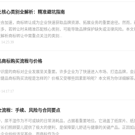
让核心类别全解析：精准避坑指南
整合加速，商标转让成为企业快速获取品牌资源、拓展业务的重要途径。然而，
繁多，若转让时未精准匹配核心类别，可能导致品牌保护缺失或法律风险。本文
解析商标转让中需重点关注的类别...
4:25:39
品商标购买流程与价格
辨识度的商标对企业发展至关重要。许多企业为了快速进入市场、打造品牌，会
保健品商标购买流程是怎样的？价格又受哪些因素影响呢？本文将为你详细解答
4:17:17
全流程：手续、风险与合同要点
中，尿不湿作为不可或缺的日常消耗品，占据着重要地位。它涵盖了纸尿片、纸
家长们照顾婴儿提供了极大的便利，是保障婴儿舒适与健康的关键产品。正因如
企业纷纷涉足其中，而商标作为企...