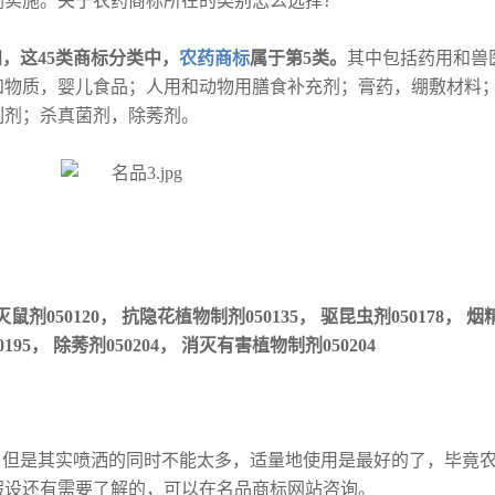
剂实施。关于农药商标所在的类别怎么选择？
，这45类商标分类中，
农药商标
属于第5类。
其中包括药用和兽
和物质，婴儿食品；人用和动物用膳食补充剂；膏药，绷敷材料
制剂；杀真菌剂，除莠剂。
 灭鼠剂050120， 抗隐花植物制剂050135， 驱昆虫剂050178， 
0195， 除莠剂050204， 消灭有害植物制剂050204
，但是其实喷洒的同时不能太多，适量地使用是最好的了，毕竟
假设还有需要了解的，可以在名品商标网站咨询。