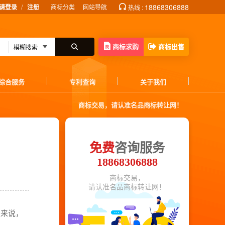
/
18868306888
请登录
注册
商标分类
网站导航
热线 :
商标求购
商标出售
综合服务
专利查询
关于我们
商标交易，请认准名品商标转让网！
免费
咨询服务
18868306888
商标交易，
请认准名品商标转让网！
家来说，