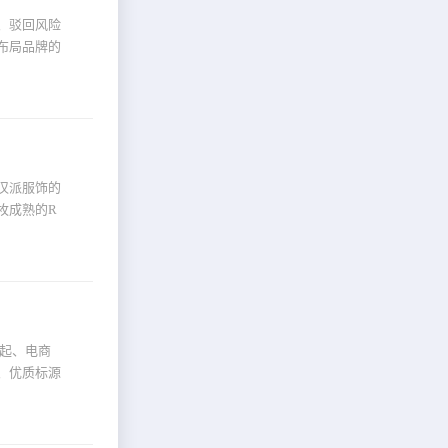
、驳回风险
布局品牌的
汉派服饰的
枚成熟的R
崛起、电商
、优质标源