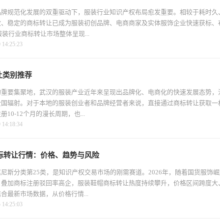
品牌规范化发展的双重驱动下，服装行业知识产权布局愈发重要。相较于耗时久
效、稳定的商标转让已成为服装初创品牌、电商商家及实体服饰企业快速获标、
服装行业商标转让市场整体呈现...
4:25:23
让类别推荐
的重要集聚地，武汉的服装产业近年来呈现出品牌化、电商化的快速发展态势，
全国辐射。对于本地的服装创业者和品牌经营者来说，直接通过商标转让获取一
10-12个月的漫长周期，也...
4:18:34
商标转让行情：价格、趋势与风险
尼斯分类第25类，是知识产权交易市场的刚需赛道。2026年，随着国货服饰
，叠加商标注册驳回率高企，服装鞋帽商标转让热度持续攀升，价格区间跨度大
合最新市场数据，从价格行情...
4:25:03