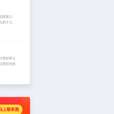
成第25
元到十几
过商标转让
标类别也各
马上联系我