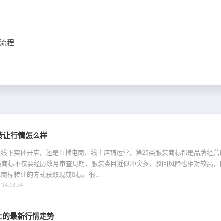
流程
转让行情怎么样
线下实体开店，还是直播电商、线上店铺运营，第25类服装商标都是品牌经营
类商标不仅要经历数月审查周期，服装类目近似冲突多，驳回风险也相对较高，
商标转让的方式获取现成R标。很...
4:18:34
让的最新行情走势