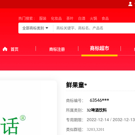
热门搜索 :
服装
化妆品
茶叶
白酒
火锅
食品
全部商标类别
商标超市
首页
商标注册
鲜
果
童
*
商标编号：
所属类别：
32啤酒饮料
2022-12-14 / 2032-12-13
专用期限：
类似群组：
3
2
0
3
,
3
2
0
1