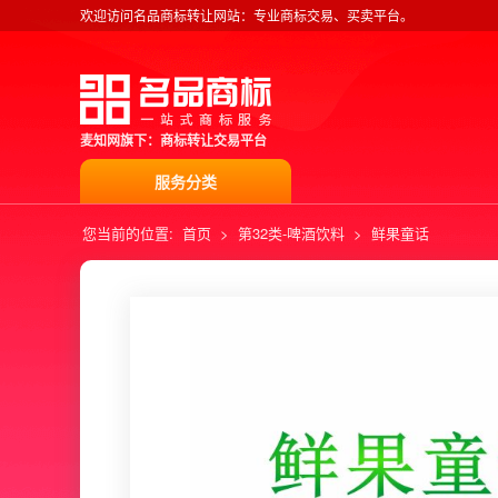
欢迎访问名品商标转让网站：专业商标交易、买卖平台。
麦知网旗下：商标转让交易平台
服务分类
您当前的位置:
首页
>
第32类-啤酒饮料
>
鲜果童话