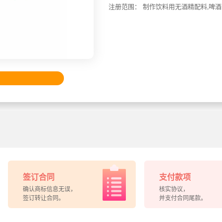
注册范围：
制
作
饮
料
用
无
酒
精
配
料
,
啤
酒
签订合同
支付款项
确认商标信息无误，
核实协议，
签订转让合同。
并支付合同尾款。