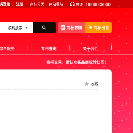
/
18868306888
请登录
注册
商标分类
网站导航
热线 :
商标求购
商标出售
综合服务
专利查询
关于我们
商标交易，请认准名品商标转让网！
收藏