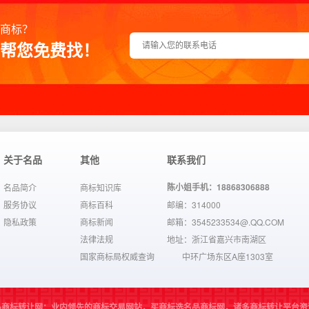
商标？
帮您免费找！
关于名品
其他
联系我们
陈小姐手机：18868306888
名品简介
商标知识库
服务协议
商标百科
邮编：314000
隐私政策
商标新闻
邮箱：3545233534@.QQ.COM
法律法规
地址：浙江省嘉兴市南湖区
国家商标局权威查询
中环广场东区A座1303室
品商标转让网：业内领先的商标交易网站，买商标选名品商标网，诸多商标转让平台资