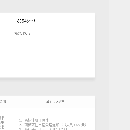
2022-12-14
-
提供
转让后获得
请书
1、商标注册证原件
托书
2、商标转让申请受理通知书（大约30-60天）
议书
3、商标转让证明（大约6-8个月）