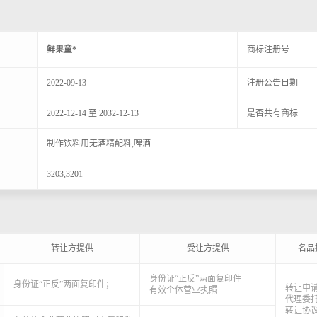
鲜
果
童
*
商标注册号
2022-09-13
注册公告日期
2022-12-14 至 2032-12-13
是否共有商标
制
作
饮
料
用
无
酒
精
配
料
,
啤
酒
3
2
0
3
,
3
2
0
1
转让方提供
受让方提供
名品
身份证“正反”两面复印件
身份证“正反”两面复印件；
转让申
有效个体营业执照
代理委
转让协