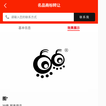
名品商标转让
联系我
基本信息
效果展示
图
*
20类 家具用品