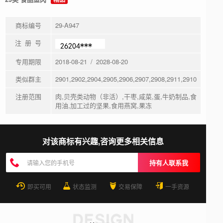
商标编号
29-A947
注 册 号
专用期限
2018-08-21 / 2028-08-20
类似群主
2901,2902,2904,2905,2906,2907,2908,2911,2910
注册范围
肉,贝壳类动物（非活）,干枣,咸菜,蛋,牛奶制品,食
用油,加工过的坚果,食用燕窝,果冻
对该商标有兴趣,咨询更多相关信息
持有人联系我
即买可用
状态监测
交易保障
一手资源