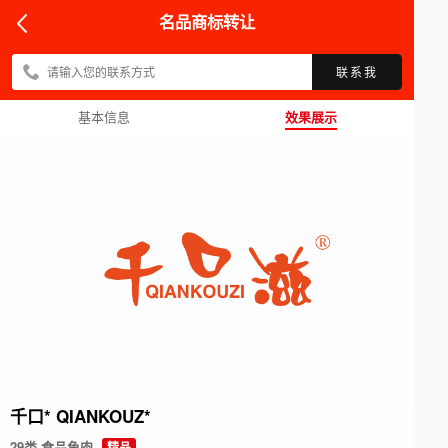
名品商标转让
联系我
基本信息
效果展示
千
口
*
Q
I
A
N
K
O
U
Z
*
29类 食品鱼肉
精品