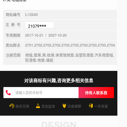
商标编号
L-12243
注 册 号
专用期限
2017-10-21 / 2027-10-20
类似群主
2701,2702,2702,2702,2703,2703,2703,2703,2703,2704
注册范围
地毯,垫席,席,枕席,体育馆用垫,浴室防滑垫,汽车用垫毯,
防滑垫,地垫,墙纸
对该商标有兴趣,咨询更多相关信息
持有人联系我
即买可用
状态监测
交易保障
一手资源