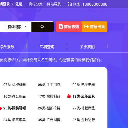
/
18868306888
请登录
注册
商标分类
网站导航
热线 :
商标求购
商标出售
综合服务
专利查询
关于我们
鱼肉商标转让
。商标交易来名品网站，你想要买的商标我们都有。
07类-机械机器
08类-手工用具
09类-电子电器
16类-办公用品
17类-橡胶制品
18类-皮革皮具
25类-服装鞋帽
26类-钮扣拉链
27类-地毯席垫
34类-烟草烟具
35类-广告销售
36类-金融物管