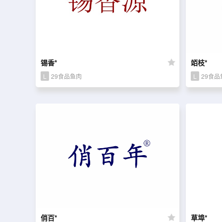
锡香*
竡枝*
L
29食品鱼肉
L
29食品
俏百*
草埠*