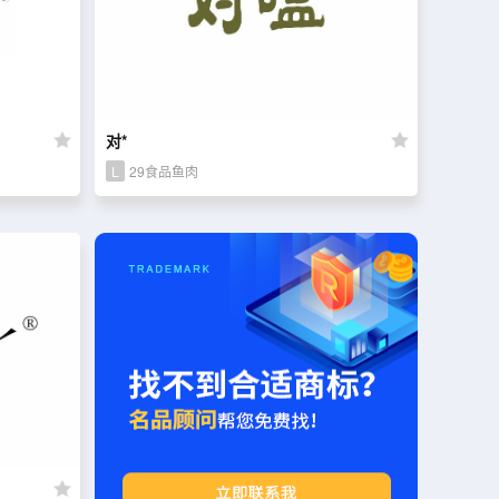
对*
L
29食品鱼肉