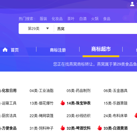
热门搜索 :
服装
化妆品
茶叶
白酒
火锅
食品
第29类
商标超市
首页
商标注册
您正在找
燕窝商标转让
，燕窝属于
第29类食品
类-化妆日用
04类-工业油脂
05类-药品制剂
06类-五金器具
类-运输工具
13类-烟花爆竹
14类-珠宝钟表
15类-乐器箫鼓
类-厨房洁具
22类-绳网袋篷
23类-纱线纺织
24类-布料床单
类-方便食品
31类-饲料种子
32类-啤酒饮料
33类-白酒黄酒