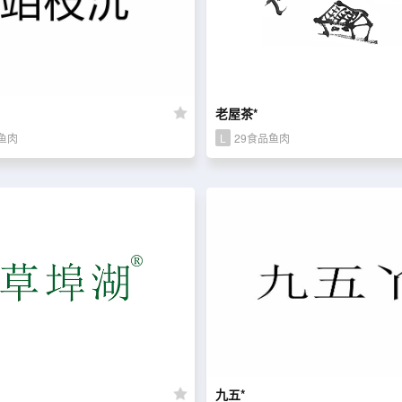
老屋茶*
鱼肉
L
29食品鱼肉
九五*