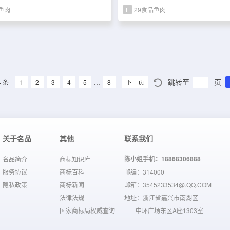
鱼肉
L
29食品鱼肉
...
跳转至
页
4 条
1
2
3
4
5
8
下一页
关于名品
其他
联系我们
陈小姐手机：18868306888
名品简介
商标知识库
服务协议
商标百科
邮编：314000
隐私政策
商标新闻
邮箱：3545233534@.QQ.COM
法律法规
地址：浙江省嘉兴市南湖区
国家商标局权威查询
中环广场东区A座1303室