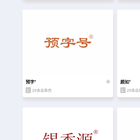
预字*
颜如*
L
29食品鱼肉
L
29食品