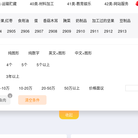
类-运输贮藏
40类-材料加工
41类-教育娱乐
42类-网站服务
干果,红枣
食用油
蛋
香菇木耳
腌菜
奶制品
加工过的坚果
豆制品
4
2905
2906
2907
2908
2909
2910
2911
2912
2913
纯图形
纯数字
英文+图形
中文+图形
4个
5个
5个以上
3年以上
6-10万
10-20万
20-50万
50万以上
价格面议
x
品鱼肉
清空条件
收起