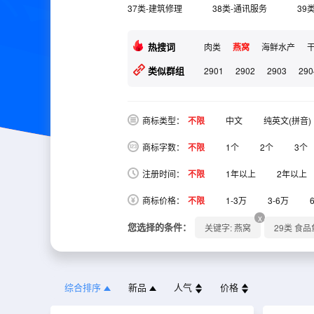
37类-建筑修理
38类-通讯服务
39
热搜词
肉类
燕窝
海鲜水产
类似群组
2901
2902
2903
290
商标类型：
不限
中文
纯英文(拼音)
商标字数：
不限
1个
2个
3个
注册时间：
不限
1年以上
2年以上
商标价格：
不限
1-3万
3-6万
x
您选择的条件：
关键字: 燕窝
29类 食
综合排序
新品
人气
价格