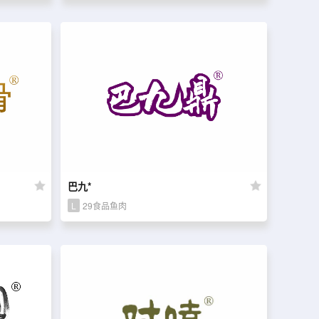
巴九*
L
29食品鱼肉