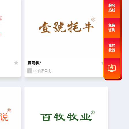
服务
热线
免费
咨询
我的
收藏
壹号牦*
L
29食品鱼肉