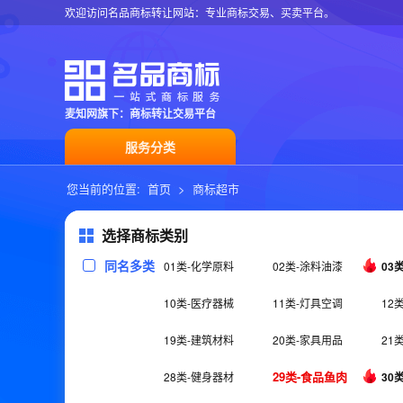
欢迎访问名品商标转让网站：专业商标交易、买卖平台。
麦知网旗下：商标转让交易平台
服务分类
您当前的位置:
首页
>
商标超市
选择商标类别
同名多类
01类-化学原料
02类-涂料油漆
03
10类-医疗器械
11类-灯具空调
12
19类-建筑材料
20类-家具用品
21
29类-食品鱼肉
28类-健身器材
30