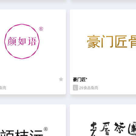
豪门匠*
鱼肉
L
29食品鱼肉